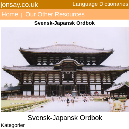
jonsay.co.uk
Language Dictionaries
Home
Our Other Resources
|
Svensk-Japansk Ordbok
Svensk-Japansk Ordbok
Kategorier