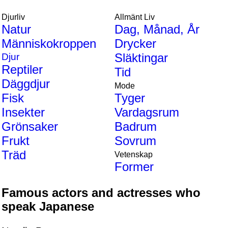
Djurliv
Allmänt Liv
Natur
Dag, Månad, År
Människokroppen
Drycker
Släktingar
Djur
Reptiler
Tid
Däggdjur
Mode
Fisk
Tyger
Insekter
Vardagsrum
Grönsaker
Badrum
Frukt
Sovrum
Träd
Vetenskap
Former
Famous actors and actresses who
speak Japanese