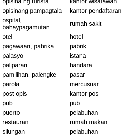
opisina ng turista
kantor wisatawan
opisinang pampagtala
kantor pendaftaran
ospital,
rumah sakit
bahaypagamutan
otel
hotel
pagawaan, pabrika
pabrik
palasyo
istana
paliparan
bandara
pamilihan, palengke
pasar
parola
mercusuar
post opis
kantor pos
pub
pub
puerto
pelabuhan
restauran
rumah makan
silungan
pelabuhan