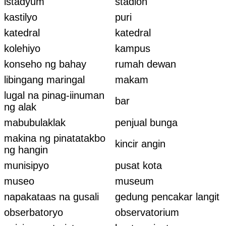
istadyum
stadion
kastilyo
puri
katedral
katedral
kolehiyo
kampus
konseho ng bahay
rumah dewan
libingang maringal
makam
lugal na pinag-iinuman
bar
ng alak
mabubulaklak
penjual bunga
makina ng pinatatakbo
kincir angin
ng hangin
munisipyo
pusat kota
museo
museum
napakataas na gusali
gedung pencakar langit
obserbatoryo
observatorium