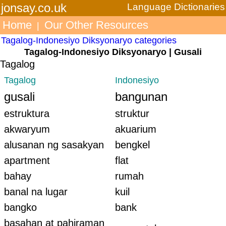
jonsay.co.uk
Language Dictionaries
Home
Our Other Resources
|
Tagalog-Indonesiyo Diksyonaryo categories
Tagalog-Indonesiyo Diksyonaryo | Gusali
Tagalog
Tagalog
Indonesiyo
gusali
bangunan
estruktura
struktur
akwaryum
akuarium
alusanan ng sasakyan
bengkel
apartment
flat
bahay
rumah
banal na lugar
kuil
bangko
bank
basahan at pahiraman