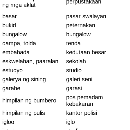
perpustakaan
ng mga aklat
basar
pasar swalayan
bukid
peternakan
bungalow
bungalow
dampa, tolda
tenda
embahada
kedutaan besar
eskwelahan, paaralan
sekolah
estudyo
studio
galerya ng sining
galeri seni
garahe
garasi
pos pemadam
himpilan ng bumbero
kebakaran
himpilan ng pulis
kantor polisi
igloo
iglo