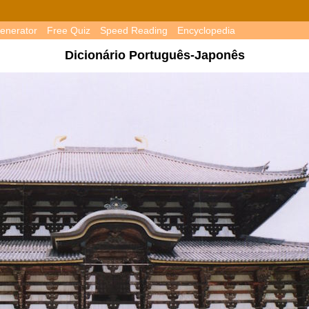
enerator
Free Quiz
Speed Reading
Encyclopedia
Dicionário Português-Japonês