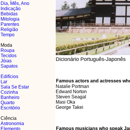
Dia, Mês, Ano
Indicação
Bebidas
Mitologia
Parentes
Religião
Tempo
Moda
Roupa
Tecidos
Dicionário Português-Japonês
Jóias
Sapatos
Edifícios
Famous actors and actresses wh
Lar
Natalie Portman
Sala Se Estar
Edward Norton
Cozinha
Steven Seagal
Banheiro
Masi Oka
Quarto
George Takei
Escritório
Ciência
Astronomia
Famous musicians who speak J
Elemento