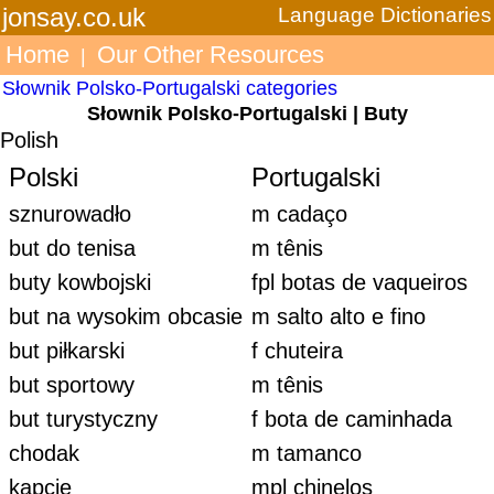
jonsay.co.uk
Language Dictionaries
Home
Our Other Resources
|
Słownik Polsko-Portugalski categories
Słownik Polsko-Portugalski | Buty
Polish
Polski
Portugalski
sznurowadło
m cadaço
but do tenisa
m tênis
buty kowbojski
fpl botas de vaqueiros
but na wysokim obcasie
m salto alto e fino
but piłkarski
f chuteira
but sportowy
m tênis
but turystyczny
f bota de caminhada
chodak
m tamanco
kapcie
mpl chinelos