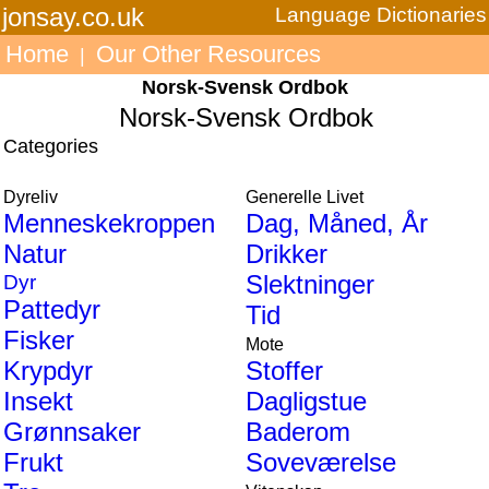
jonsay.co.uk
Language Dictionaries
Home
Our Other Resources
|
Norsk-Svensk Ordbok
Norsk-Svensk Ordbok
Categories
Dyreliv
Generelle Livet
Menneskekroppen
Dag, Måned, År
Natur
Drikker
Slektninger
Dyr
Pattedyr
Tid
Fisker
Mote
Krypdyr
Stoffer
Insekt
Dagligstue
Grønnsaker
Baderom
Frukt
Soveværelse