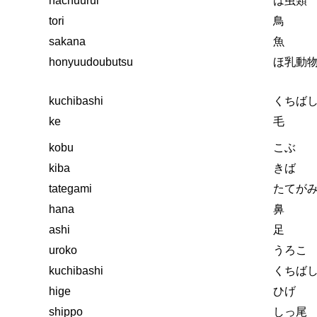
hachuurui
は虫類
tori
鳥
sakana
魚
honyuudoubutsu
ほ乳動
kuchibashi
くちば
ke
毛
kobu
こぶ
kiba
きば
tategami
たてが
hana
鼻
ashi
足
uroko
うろこ
kuchibashi
くちば
hige
ひげ
shippo
しっ尾