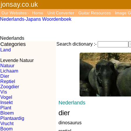
jonsay.co.uk
Our Websites:-
Home
Unit Converter
Guitar Resources
Image G
Nederlands-Japans Woordenboek
Nederlands
Categories
Search dictionary :-
Land
Levende Natuur
Natuur
Lichaam
Dier
Reptiel
Zoogdier
Vis
Vogel
Nederlands
Insekt
Plant
dier
Bloem
Plantaardig
dinosaurus
Vrucht
Boom