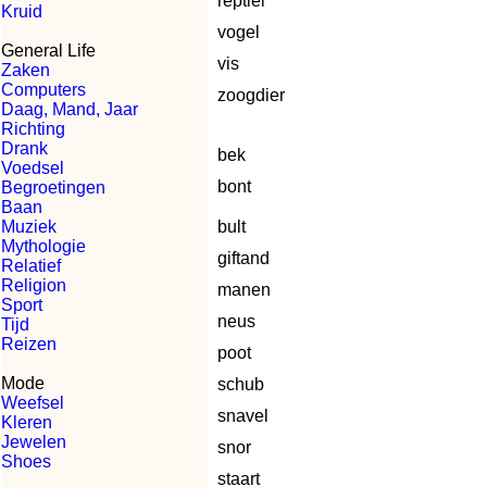
reptiel
Kruid
vogel
General Life
vis
Zaken
Computers
zoogdier
Daag, Mand, Jaar
Richting
Drank
bek
Voedsel
bont
Begroetingen
Baan
Muziek
bult
Mythologie
giftand
Relatief
Religion
manen
Sport
neus
Tijd
Reizen
poot
Mode
schub
Weefsel
snavel
Kleren
Jewelen
snor
Shoes
staart