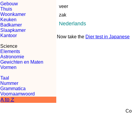
Gebouw
veer
Thuis
Woonkamer
zak
Keuken
Nederlands
Badkamer
Slaapkamer
Kantoor
Now take the
Dier test in Japanese
Science
Elements
Astronomie
Gewichten en Maten
Vormen
Taal
Nummer
Grammatica
Voornaamwoord
A to Z
Co