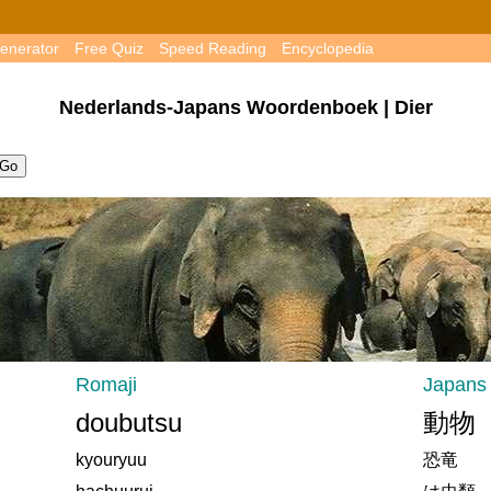
enerator
Free Quiz
Speed Reading
Encyclopedia
Nederlands-Japans Woordenboek | Dier
Romaji
Japans
doubutsu
動物
kyouryuu
恐竜