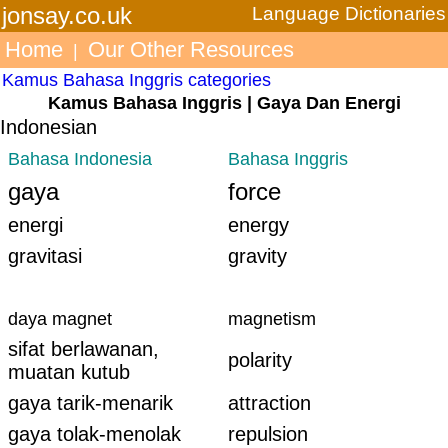
jonsay.co.uk
Language Dictionaries
Home
Our Other Resources
|
Kamus Bahasa Inggris categories
Kamus Bahasa Inggris | Gaya Dan Energi
Indonesian
Bahasa Indonesia
Bahasa Inggris
gaya
force
energi
energy
gravitasi
gravity
daya magnet
magnetism
sifat berlawanan,
polarity
muatan kutub
gaya tarik-menarik
attraction
gaya tolak-menolak
repulsion