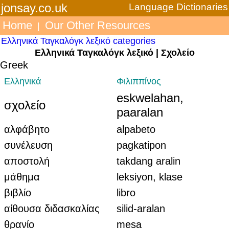
jonsay.co.uk
Language Dictionaries
Home
Our Other Resources
|
Ελληνικά Ταγκαλόγκ λεξικό categories
Ελληνικά Ταγκαλόγκ λεξικό | Σχολείο
Greek
Ελληνικά
Φιλιππίνος
eskwelahan,
σχολείο
paaralan
αλφάβητο
alpabeto
συνέλευση
pagkatipon
αποστολή
takdang aralin
μάθημα
leksiyon, klase
βιβλίο
libro
αίθουσα διδασκαλίας
silid-aralan
θρανίο
mesa