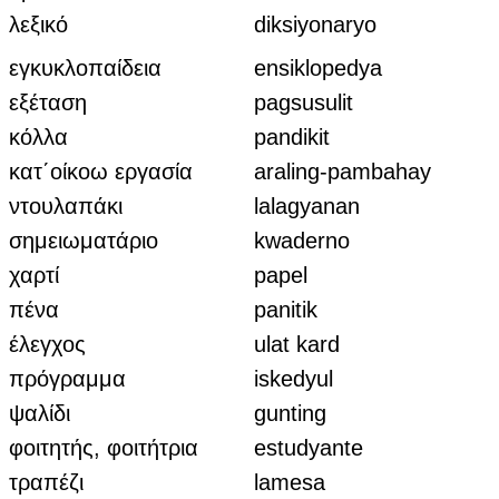
λεξικό
diksiyonaryo
εγκυκλοπαίδεια
ensiklopedya
εξέταση
pagsusulit
κόλλα
pandikit
κατ΄οίκοω εργασία
araling-pambahay
ντουλαπάκι
lalagyanan
σημειωματάριο
kwaderno
χαρτί
papel
πένα
panitik
έλεγχος
ulat kard
πρόγραμμα
iskedyul
ψαλίδι
gunting
φοιτητής, φοιτήτρια
estudyante
τραπέζι
lamesa