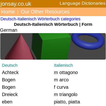
jonsay.co.uk
Language Dictionaries
Home
Our Other Resources
|
Deutsch-Italienisch Wörterbuch categories
Deutsch-Italienisch Wörterbuch | Form
German
Deutsch
Italienisch
Achteck
m ottagono
Bogen
m arco
Bogen
f curva
Dreieck
m triangolo
eben
piatto, piatta