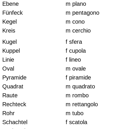
Ebene
m plano
Fünfeck
m pentagono
Kegel
m cono
Kreis
m cerchio
Kugel
f sfera
Kuppel
f cupola
Linie
f lineo
Oval
m ovale
Pyramide
f piramide
Quadrat
m quadrato
Raute
m rombo
Rechteck
m rettangolo
Rohr
m tubo
Schachtel
f scatola