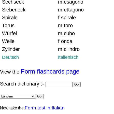
Sechseck
m esagono
Siebeneck
m ettagono
Spirale
f spirale
Torus
m toro
Würfel
m cubo
Welle
f onda
Zylinder
m cilindro
Deutsch
Italienisch
Form flashcards page
View the
Search dictionary :-
Form test in Italian
Now take the