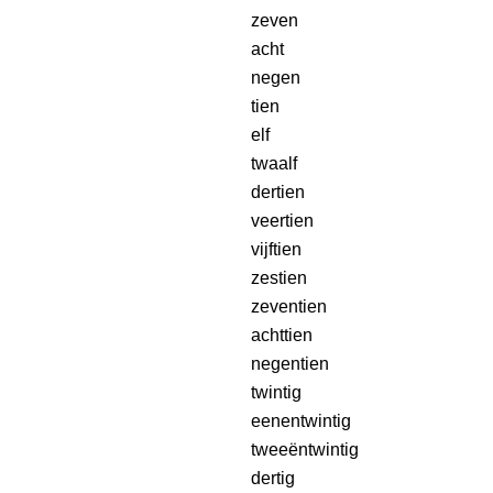
zeven
acht
negen
tien
elf
twaalf
dertien
veertien
vijftien
zestien
zeventien
achttien
negentien
twintig
eenentwintig
tweeëntwintig
dertig