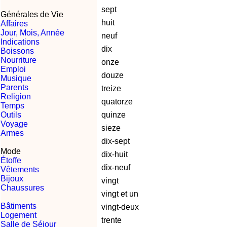
sept
Générales de Vie
huit
Affaires
Jour, Mois, Année
neuf
Indications
dix
Boissons
Nourriture
onze
Emploi
douze
Musique
Parents
treize
Religion
quatorze
Temps
Outils
quinze
Voyage
sieze
Armes
dix-sept
Mode
dix-huit
Étoffe
dix-neuf
Vêtements
Bijoux
vingt
Chaussures
vingt et un
Bâtiments
vingt-deux
Logement
trente
Salle de Séjour