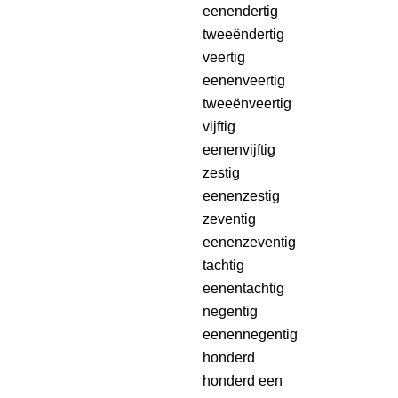
eenendertig
tweeëndertig
veertig
eenenveertig
tweeënveertig
vijftig
eenenvijftig
zestig
eenenzestig
zeventig
eenenzeventig
tachtig
eenentachtig
negentig
eenennegentig
honderd
honderd een