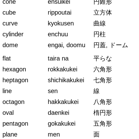
cone
ensuikei
円錐形
cube
rippoutai
立方体
curve
kyokusen
曲線
cylinder
enchuu
円柱
dome
engai, doomu
円蓋, ドーム
flat
taira na
平らな
hexagon
rokkakukei
六角形
heptagon
shichikakukei
七角形
line
sen
線
octagon
hakkakukei
八角形
oval
daenkei
楕円形
pentagon
gokakukei
五角形
plane
men
面