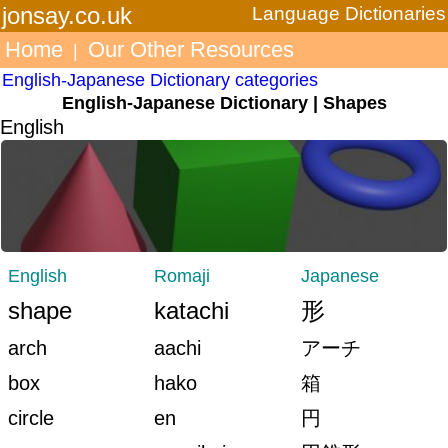
jonsay.co.uk
Language Dictionaries
Home
Our Other Resources
|
English-Japanese Dictionary categories
English-Japanese Dictionary | Shapes
English
English
Romaji
Japanese
shape
katachi
形
arch
aachi
アーチ
box
hako
箱
circle
en
円