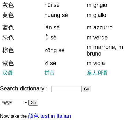
灰色
hūi sè
m grigio
黄色
huáng sè
m giallo
蓝色
lán sè
m azzurro
绿色
lǜ sè
m verde
m marrone, m
棕色
zōng sè
bruno
紫色
zǐ sè
m viola
汉语
拼音
意大利语
Search dictionary :-
颜色 test in Italian
Now take the