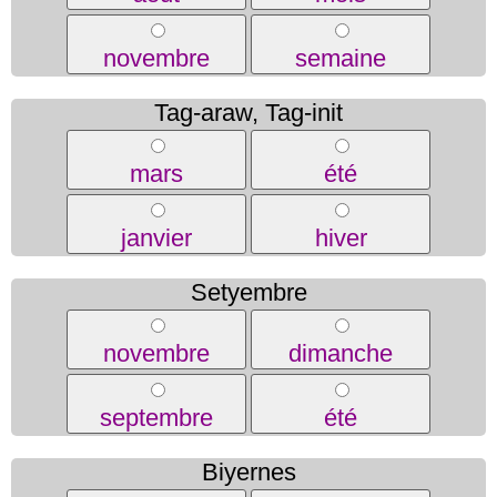
novembre
semaine
Tag-araw, Tag-init
mars
été
janvier
hiver
Setyembre
novembre
dimanche
septembre
été
Biyernes