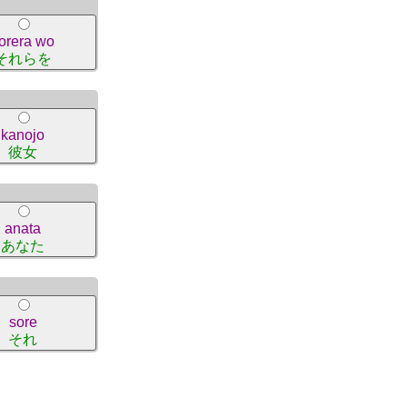
orera wo
それらを
kanojo
彼女
anata
あなた
sore
それ