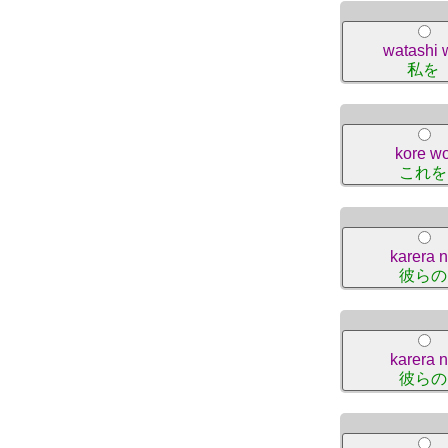
watashi 
私を
kore w
これを
karera 
彼らの
karera 
彼らの