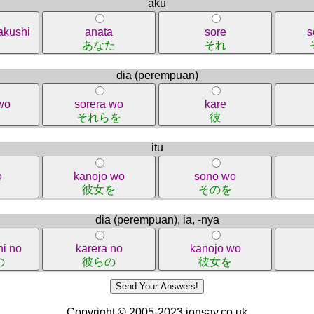
aku
akushi
anata
sore
s
あなた
それ
dia (perempuan)
wo
sorera wo
kare
それらを
彼
itu
o
kanojo wo
sono wo
彼女を
そのを
dia (perempuan), ia, -nya
hi no
karera no
kanojo wo
の
彼らの
彼女を
Copyright © 2005-2023 jonsay.co.uk