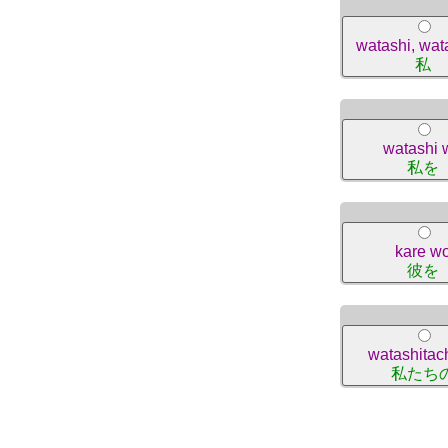
watashi, wat
私
watashi 
私を
kare w
彼を
watashitac
私たち