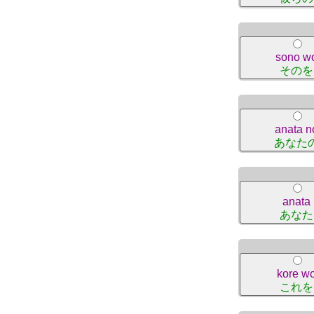
sono w
そのを
anata n
あなた
anata
あなた
kore w
これを