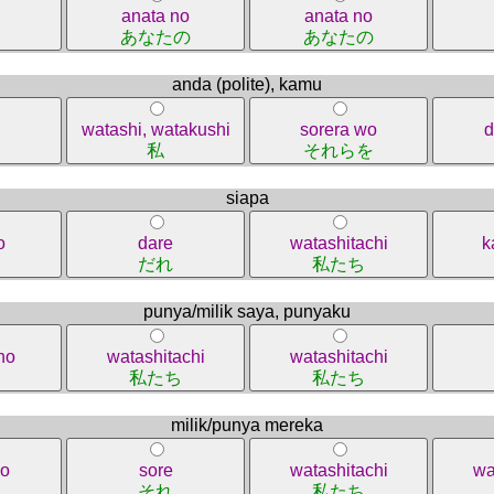
anata no
anata no
あなたの
あなたの
anda (polite), kamu
watashi, watakushi
sorera wo
d
私
それらを
siapa
o
dare
watashitachi
k
だれ
私たち
punya/milik saya, punyaku
no
watashitachi
watashitachi
私たち
私たち
milik/punya mereka
no
sore
watashitachi
wa
それ
私たち