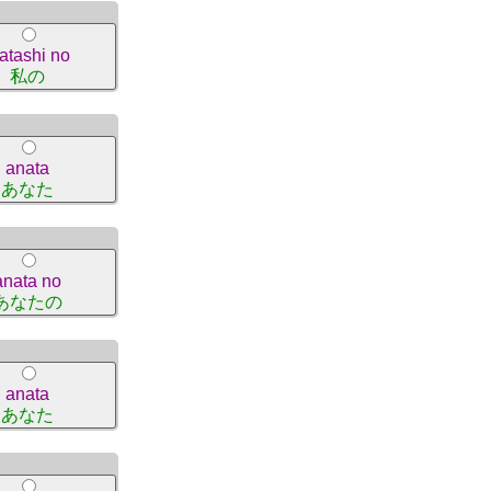
atashi no
私の
anata
あなた
anata no
あなたの
anata
あなた