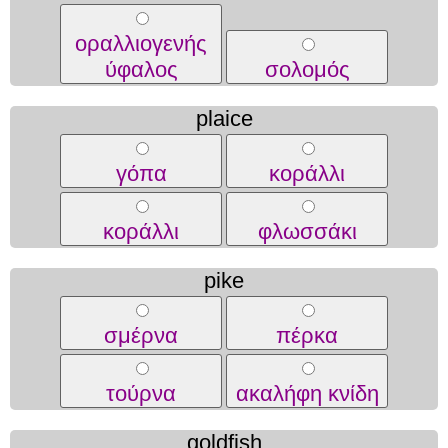
οραλλιογενής
ύφαλος
σολομός
plaice
γόπα
κοράλλι
κοράλλι
φλωσσάκι
pike
σμέρνα
πέρκα
τούρνα
ακαλήφη κνίδη
goldfish