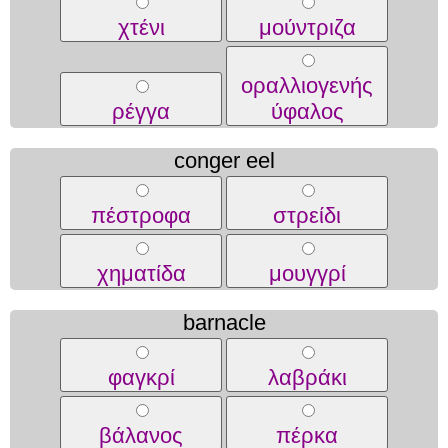
χτένι
μούντριζα
οραλλιογενής
ρέγγα
ύφαλος
conger eel
πέστροφα
στρείδι
χηματίδα
μουγγρί
barnacle
φαγκρί
λαβράκι
βάλανος
πέρκα