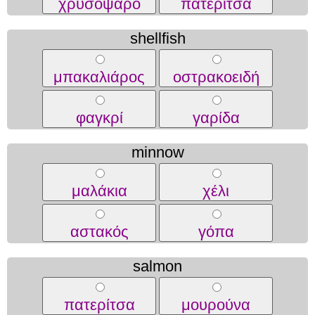
χρυσόψαρο
πατερίτσα
shellfish
μπακαλιάρος
οστρακοειδή
φαγκρί
γαρίδα
minnow
μαλάκια
χέλι
αστακός
γόπα
salmon
πατερίτσα
μουρούνα