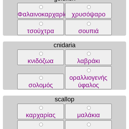
Φαλαινοκαρχαρίας
χρυσόψαρο
τσούχτρα
σουπιά
cnidaria
κνιδόζωα
λαβράκι
οραλλιογενής
σολομός
ύφαλος
scallop
καρχαρίας
μαλάκια