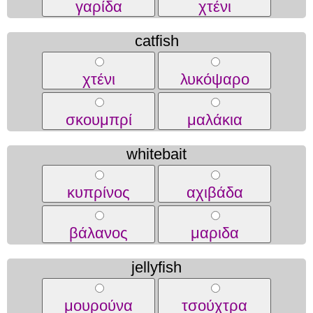
γαρίδα
χτένι
catfish
χτένι
λυκόψαρο
σκουμπρί
μαλάκια
whitebait
κυπρίνος
αχιβάδα
βάλανος
μαριδα
jellyfish
μουρούνα
τσούχτρα