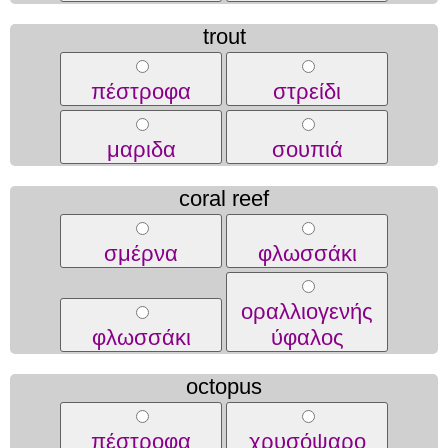
trout
πέστροφα
στρείδι
μαριδα
σουπιά
coral reef
σμέρνα
φλωσσάκι
οραλλιογενής
φλωσσάκι
ύφαλος
octopus
πέστροφα
χρυσόψαρο