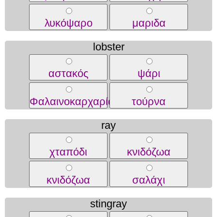
λυκόψαρο
μαριδα
lobster
αστακός
ψάρι
Φαλαινοκαρχαρίας
τούρνα
ray
χταπόδι
κνιδόζωα
κνιδόζωα
σαλάχι
stingray