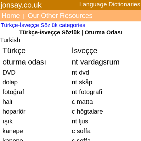
jonsay.co.uk
Language Dictionaries
Home
Our Other Resources
|
Türkçe-İsveççe Sözlük categories
Türkçe-İsveççe Sözlük | Oturma Odası
Turkish
Türkçe
İsveççe
oturma odası
nt vardagsrum
DVD
nt dvd
dolap
nt skåp
fotoğraf
nt fotografi
halı
c matta
hoparlör
c högtalare
ışık
nt ljus
kanepe
c soffa
kanepe
c soffa