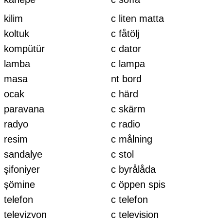
kilim
c liten matta
koltuk
c fåtölj
kompütür
c dator
lamba
c lampa
masa
nt bord
ocak
c härd
paravana
c skärm
radyo
c radio
resim
c målning
sandalye
c stol
şifoniyer
c byrålåda
şömine
c öppen spis
telefon
c telefon
televizyon
c television