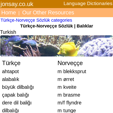
jonsay.co.uk
Language Dictionaries
Home
Our Other Resources
|
Türkçe-Norveççe Sözlük categories
Türkçe-Norveççe Sözlük | Balıklar
Turkish
Türkçe
Norveççe
ahtapot
m blekksprut
alabalık
m ørret
büyük dilbalığı
m kveite
çapak balığı
m brasme
dere dil baliğı
m/f flyndre
dilbalığı
m tunge