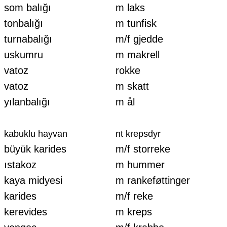
som balığı
m laks
tonbalığı
m tunfisk
turnabalığı
m/f gjedde
uskumru
m makrell
vatoz
rokke
vatoz
m skatt
yılanbalığı
m ål
kabuklu hayvan
nt krepsdyr
büyük karides
m/f storreke
ıstakoz
m hummer
kaya midyesi
m rankeføttinger
karides
m/f reke
kerevides
m kreps