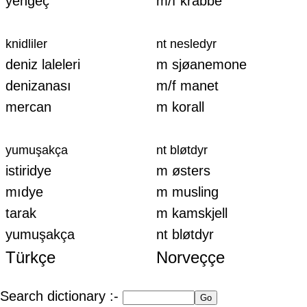
yengeç
m/f krabbe
knidliler
nt nesledyr
deniz laleleri
m sjøanemone
denizanası
m/f manet
mercan
m korall
yumuşakça
nt bløtdyr
istiridye
m østers
mıdye
m musling
tarak
m kamskjell
yumuşakça
nt bløtdyr
Türkçe
Norveççe
Search dictionary :-