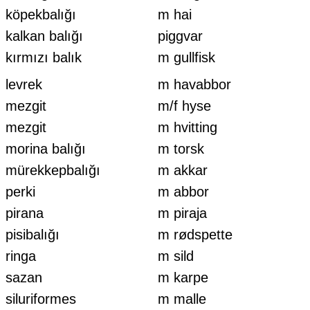
köpekbalığı
m hai
kalkan balığı
piggvar
kırmızı balık
m gullfisk
levrek
m havabbor
mezgit
m/f hyse
mezgit
m hvitting
morina balığı
m torsk
mürekkepbalığı
m akkar
perki
m abbor
pirana
m piraja
pisibalığı
m rødspette
ringa
m sild
sazan
m karpe
siluriformes
m malle