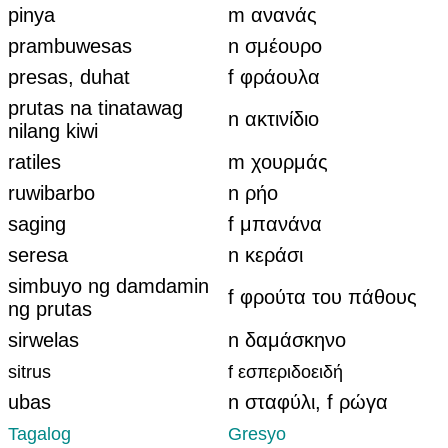
pinya
m ανανάς
prambuwesas
n σμέουρο
presas, duhat
f φράουλα
prutas na tinatawag
n ακτινίδιο
nilang kiwi
ratiles
m χουρμάς
ruwibarbo
n ρήο
saging
f μπανάνα
seresa
n κεράσι
simbuyo ng damdamin
f φρούτα του πάθους
ng prutas
sirwelas
n δαμάσκηνο
sitrus
f εσπεριδοειδή
ubas
n σταφύλι, f ρώγα
Tagalog
Gresyo