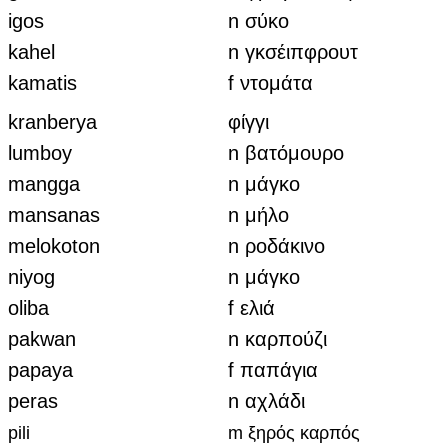
igos
n σύκο
kahel
n γκσέιπφρουτ
kamatis
f ντομάτα
kranberya
φίγγι
lumboy
n βατόμουρο
mangga
n μάγκο
mansanas
n μήλο
melokoton
n ροδάκινο
niyog
n μάγκο
oliba
f ελιά
pakwan
n καρπούζι
papaya
f παπάγια
peras
n αχλάδι
pili
m ξηρός καρπός