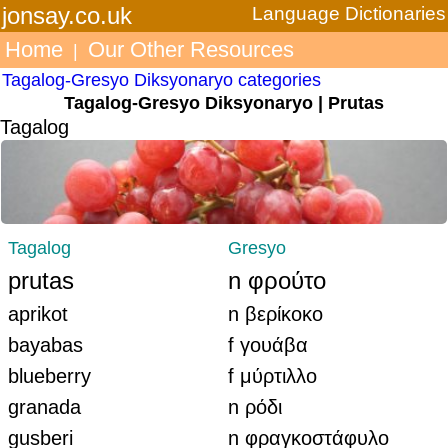
jonsay.co.uk
Language Dictionaries
Home
Our Other Resources
|
Tagalog-Gresyo Diksyonaryo categories
Tagalog-Gresyo Diksyonaryo | Prutas
Tagalog
Tagalog
Gresyo
prutas
n φρούτο
aprikot
n βερίκοκο
bayabas
f γουάβα
blueberry
f μύρτιλλο
granada
n ρόδι
gusberi
n φραγκοστάφυλο