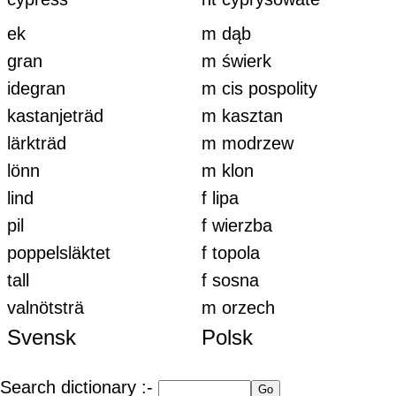
ek
m dąb
gran
m świerk
idegran
m cis pospolity
kastanjeträd
m kasztan
lärkträd
m modrzew
lönn
m klon
lind
f lipa
pil
f wierzba
poppelsläktet
f topola
tall
f sosna
valnötsträ
m orzech
Svensk
Polsk
Search dictionary :-