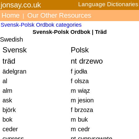
jonsay.co.uk
Language Dictionaries
Home
Our Other Resources
|
Svensk-Polsk Ordbok categories
Svensk-Polsk Ordbok | Träd
Swedish
Svensk
Polsk
träd
nt drzewo
ädelgran
f jodła
al
f olsza
alm
m wiąz
ask
m jesion
björk
f brzoza
bok
m buk
ceder
m cedr
cypress
nt cyprysowate