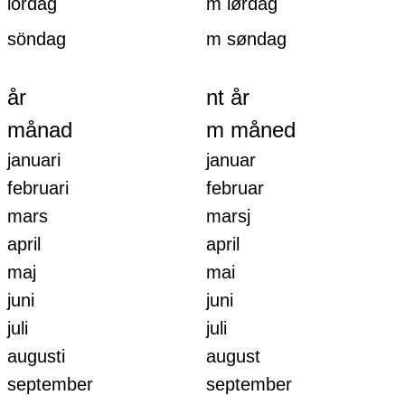
lördag
m lørdag
söndag
m søndag
år
nt år
månad
m måned
januari
januar
februari
februar
mars
marsj
april
april
maj
mai
juni
juni
juli
juli
augusti
august
september
september