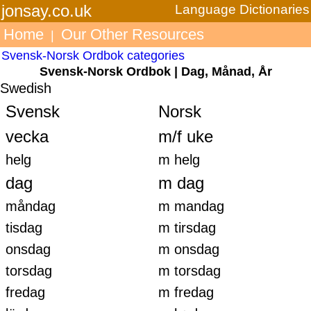
jonsay.co.uk
Language Dictionaries
Home
Our Other Resources
|
Svensk-Norsk Ordbok categories
Svensk-Norsk Ordbok | Dag, Månad, År
Swedish
Svensk
Norsk
vecka
m/f uke
helg
m helg
dag
m dag
måndag
m mandag
tisdag
m tirsdag
onsdag
m onsdag
torsdag
m torsdag
fredag
m fredag