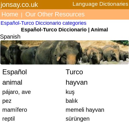
jonsay.co.uk
Language Dictionaries
Home
Our Other Resources
|
Español-Turco Diccionario categories
Español-Turco Diccionario | Animal
Spanish
Español
Turco
animal
hayvan
pájaro, ave
kuş
pez
balık
mamífero
memeli hayvan
reptil
sürüngen