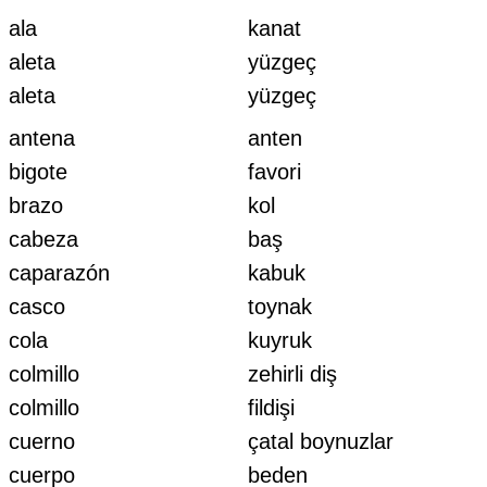
ala
kanat
aleta
yüzgeç
aleta
yüzgeç
antena
anten
bigote
favori
brazo
kol
cabeza
baş
caparazón
kabuk
casco
toynak
cola
kuyruk
colmillo
zehirli diş
colmillo
fildişi
cuerno
çatal boynuzlar
cuerpo
beden