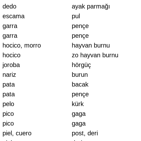
dedo
ayak parmağı
escama
pul
garra
pençe
garra
pençe
hocico, morro
hayvan burnu
hocico
zo hayvan burnu
joroba
hörgüç
nariz
burun
pata
bacak
pata
pençe
pelo
kürk
pico
gaga
pico
gaga
piel, cuero
post, deri