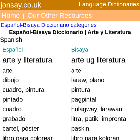
jonsay.co.uk
Language Dictionaries
Home
Our Other Resources
|
Español-Bisaya Diccionario categories
Español-Bisaya Diccionario | Arte y Literatura
Spanish
Español
Bisaya
arte y literatura
arte ug literatura
arte
arte
dibujo
laraw, plano
cuadro, pintura
pintura
pintado
pagpintal
cuadro
hulagway, larawan
grabado
litra, patik, imprenta
cartel, póster
paskin
libro para colorear
libro para koloran