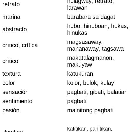
hulagway, retrato,
retrato
larawan
marina
barabara sa dagat
hubo, hinuboan, hukas,
abstracto
hinukas
magsasaway,
crítico, crítica
mananaway, tagsawa
makatalagmanon,
crítico
makuyaw
textura
katukuran
color
kolor, bulok, kulay
sensación
pagbati, gibati, balatian
sentimiento
pagbati
pasión
mainitong pagbati
katitikan, panitikan,