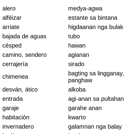
alero
medya-agwa
alféizar
estante sa bintana
arriate
higdaanan nga bulak
bajada de aguas
tubo
césped
hawan
camino, sendero
agianan
cerrajería
sirado
bagting sa lingganay,
chimenea
panghaw
desván, ático
alkoba
entrada
agi-anan sa pultahan
garaje
garahe anan
habitación
kwarto
invernadero
galamnan nga balay