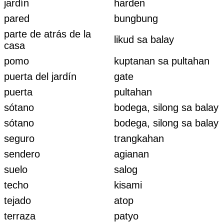
jardín
harden
pared
bungbung
parte de atrás de la
likud sa balay
casa
pomo
kuptanan sa pultahan
puerta del jardín
gate
puerta
pultahan
sótano
bodega, silong sa balay
sótano
bodega, silong sa balay
seguro
trangkahan
sendero
agianan
suelo
salog
techo
kisami
tejado
atop
terraza
patyo