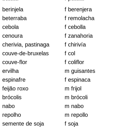
berinjela
f berenjera
beterraba
f remolacha
cebola
f cebolla
cenoura
f zanahoria
cherivia, pastinaga
f chirivía
couve-de-bruxelas
f col
couve-flor
f coliflor
ervilha
m guisantes
espinafre
f espinaca
feijão roxo
m frijol
brócolis
m brócoli
nabo
m nabo
repolho
m repollo
semente de soja
f soja