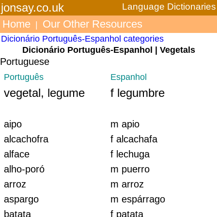
jonsay.co.uk
Language Dictionaries
Home
Our Other Resources
|
Dicionário Português-Espanhol categories
Dicionário Português-Espanhol | Vegetals
Portuguese
Português
Espanhol
vegetal, legume
f legumbre
aipo
m apio
alcachofra
f alcachafa
alface
f lechuga
alho-poró
m puerro
arroz
m arroz
aspargo
m espárrago
batata
f patata