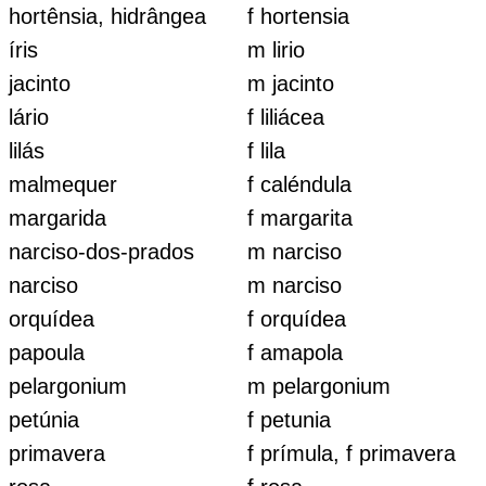
hortênsia, hidrângea
f hortensia
íris
m lirio
jacinto
m jacinto
lário
f liliácea
lilás
f lila
malmequer
f caléndula
margarida
f margarita
narciso-dos-prados
m narciso
narciso
m narciso
orquídea
f orquídea
papoula
f amapola
pelargonium
m pelargonium
petúnia
f petunia
primavera
f prímula, f primavera