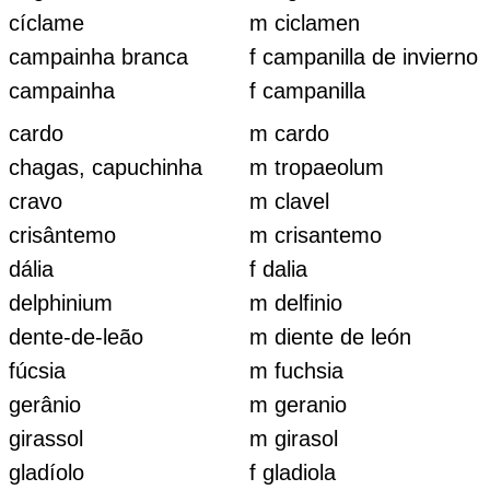
cíclame
m ciclamen
campainha branca
f campanilla de invierno
campainha
f campanilla
cardo
m cardo
chagas, capuchinha
m tropaeolum
cravo
m clavel
crisântemo
m crisantemo
dália
f dalia
delphinium
m delfinio
dente-de-leão
m diente de león
fúcsia
m fuchsia
gerânio
m geranio
girassol
m girasol
gladíolo
f gladiola