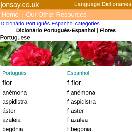
jonsay.co.uk
Language Dictionaries
Home
Our Other Resources
|
Dicionário Português-Espanhol categories
Dicionário Português-Espanhol | Flores
Portuguese
Português
Espanhol
flor
f flor
anêmona
f anémona
aspidistra
f aspidistra
áster
f aster
azaléia
f azalea
begônia
f begonia