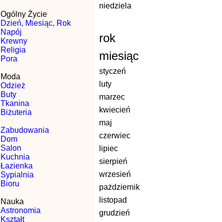
niedziela
Ogólny Życie
Dzień, Miesiąc, Rok
Napój
rok
Krewny
Religia
miesiąc
Pora
styczeń
Moda
luty
Odzież
Buty
marzec
Tkanina
kwiecień
Biżuteria
maj
Zabudowania
czerwiec
Dom
Salon
lipiec
Kuchnia
sierpień
Łazienka
wrzesień
Sypialnia
Bioru
pażdziernik
listopad
Nauka
Astronomia
grudzień
Kształt