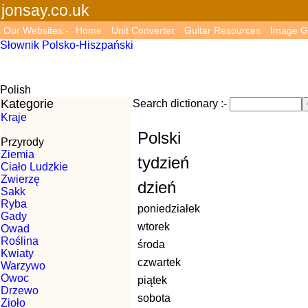
jonsay.co.uk
Our Websites:-
Home
Unit Converter
Guitar Resources
Image G
Słownik Polsko-Hiszpański
Polish
Kategorie
Search dictionary :-
Kraje
Polski
Przyrody
Ziemia
tydzień
Ciało Ludzkie
Zwierzę
dzień
Sakk
Ryba
poniedziałek
Gady
wtorek
Owad
Roślina
środa
Kwiaty
czwartek
Warzywo
Owoc
piątek
Drzewo
sobota
Zioło