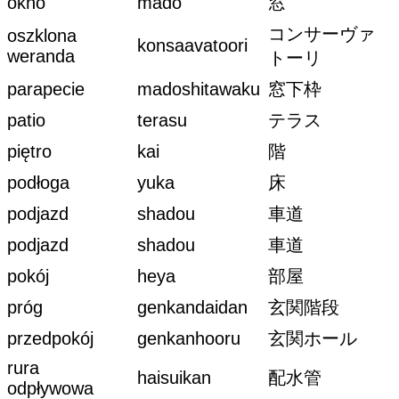
okno
mado
窓
コンサーヴァ
oszklona
konsaavatoori
weranda
トーリ
parapecie
madoshitawaku
窓下枠
patio
terasu
テラス
piętro
kai
階
podłoga
yuka
床
podjazd
shadou
車道
podjazd
shadou
車道
pokój
heya
部屋
próg
genkandaidan
玄関階段
przedpokój
genkanhooru
玄関ホール
rura
haisuikan
配水管
odpływowa