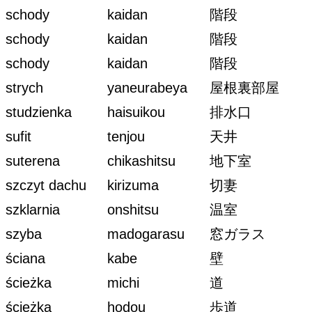
schody
kaidan
階段
schody
kaidan
階段
schody
kaidan
階段
strych
yaneurabeya
屋根裏部屋
studzienka
haisuikou
排水口
sufit
tenjou
天井
suterena
chikashitsu
地下室
szczyt dachu
kirizuma
切妻
szklarnia
onshitsu
温室
szyba
madogarasu
窓ガラス
ściana
kabe
壁
ścieżka
michi
道
ścieżka
hodou
歩道