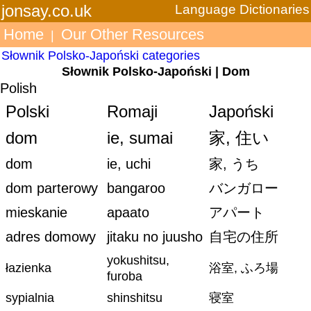
jonsay.co.uk
Language Dictionaries
Home
Our Other Resources
|
Słownik Polsko-Japoński categories
Słownik Polsko-Japoński | Dom
Polish
Polski
Romaji
Japoński
dom
ie, sumai
家, 住い
dom
ie, uchi
家, うち
dom parterowy
bangaroo
バンガロー
mieskanie
apaato
アパート
adres domowy
jitaku no juusho
自宅の住所
yokushitsu,
łazienka
浴室, ふろ場
furoba
sypialnia
shinshitsu
寝室