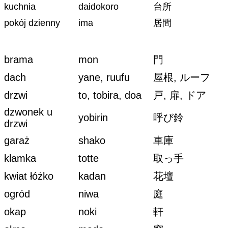
kuchnia
daidokoro
台所
pokój dzienny
ima
居間
brama
mon
門
dach
yane, ruufu
屋根, ルーフ
drzwi
to, tobira, doa
戸, 扉, ドア
dzwonek u
yobirin
呼び鈴
drzwi
garaż
shako
車庫
klamka
totte
取っ手
kwiat łóżko
kadan
花壇
ogród
niwa
庭
okap
noki
軒