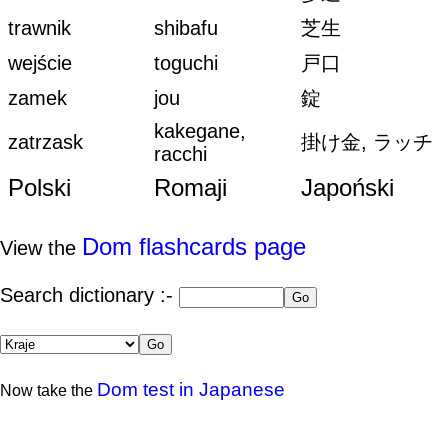
trawnik
shibafu
芝生
wejście
toguchi
戸口
zamek
jou
錠
kakegane,
zatrzask
掛け金, ラッチ
racchi
Polski
Romaji
Japoński
Dom flashcards page
View the
Search dictionary :-
Dom test in Japanese
Now take the