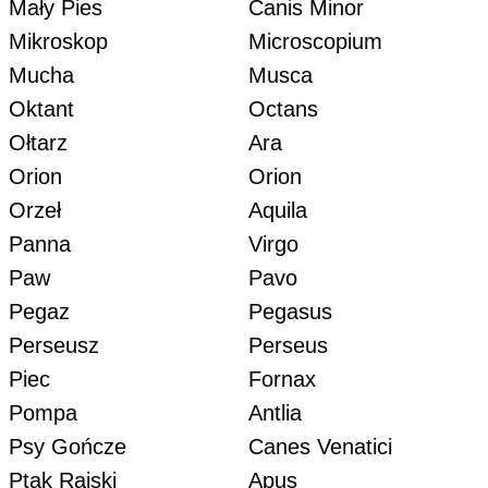
Mały Pies
Canis Minor
Mikroskop
Microscopium
Mucha
Musca
Oktant
Octans
Ołtarz
Ara
Orion
Orion
Orzeł
Aquila
Panna
Virgo
Paw
Pavo
Pegaz
Pegasus
Perseusz
Perseus
Piec
Fornax
Pompa
Antlia
Psy Gończe
Canes Venatici
Ptak Rajski
Apus