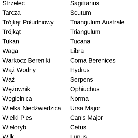
Strzelec
Sagittarius
Tarcza
Scutum
Trójkąt Południowy
Triangulum Australe
Trójkąt
Triangulum
Tukan
Tucana
Waga
Libra
Warkocz Bereniki
Coma Berenices
Wąż Wodny
Hydrus
Wąż
Serpens
Wężownik
Ophiuchus
Węgielnica
Norma
Wielka Niedźwiedzica
Ursa Major
Wielki Pies
Canis Major
Wieloryb
Cetus
Wilk
Lupus