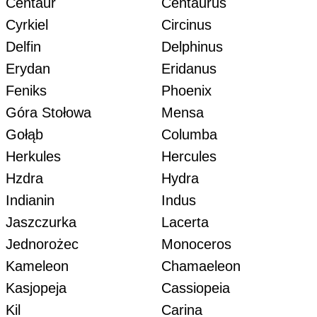
Centaur
Centaurus
Cyrkiel
Circinus
Delfin
Delphinus
Erydan
Eridanus
Feniks
Phoenix
Góra Stołowa
Mensa
Gołąb
Columba
Herkules
Hercules
Hzdra
Hydra
Indianin
Indus
Jaszczurka
Lacerta
Jednorożec
Monoceros
Kameleon
Chamaeleon
Kasjopeja
Cassiopeia
Kil
Carina