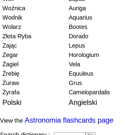
Woźnica
Auriga
Wodnik
Aquarius
Wolarz
Bootes
Złota Ryba
Dorado
Zając
Lepus
Zegar
Horologium
Żagiel
Vela
Źrebię
Equuleus
Żuraw
Grus
Żyrafa
Camelopardalis
Polski
Angielski
Astronomia flashcards page
View the
Search dictionary :-