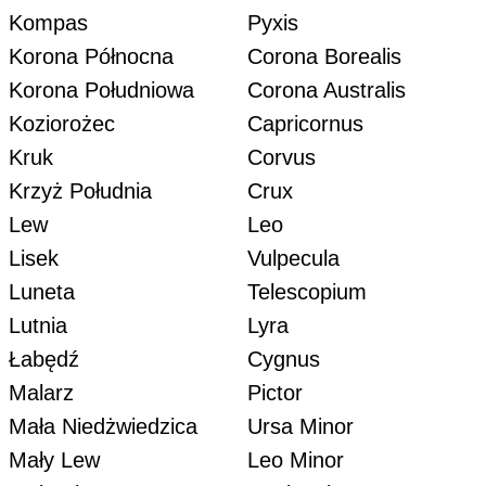
Kompas
Pyxis
Korona Północna
Corona Borealis
Korona Południowa
Corona Australis
Koziorożec
Capricornus
Kruk
Corvus
Krzyż Południa
Crux
Lew
Leo
Lisek
Vulpecula
Luneta
Telescopium
Lutnia
Lyra
Łabędź
Cygnus
Malarz
Pictor
Mała Niedżwiedzica
Ursa Minor
Mały Lew
Leo Minor