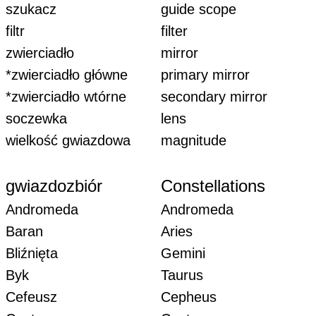
szukacz
guide scope
filtr
filter
zwierciadło
mirror
*zwierciadło główne
primary mirror
*zwierciadło wtórne
secondary mirror
soczewka
lens
wielkość gwiazdowa
magnitude
gwiazdozbiór
Constellations
Andromeda
Andromeda
Baran
Aries
Bliźnięta
Gemini
Byk
Taurus
Cefeusz
Cepheus