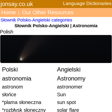
jonsay.co.uk
Language Dictionaries
Home
Our Other Resources
|
Słownik Polsko-Angielski categories
Słownik Polsko-Angielski | Astronomia
Polish
Polski
Angielski
astronomia
Astronomy
astronom
astronomer
słońce
Sun
*plama słoneczna
sun spot
*rozbłysk słoneczny
solar flare