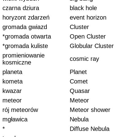
czarna dziura
black hole
horyzont zdarzeń
event horizon
gromada gwiazd
Cluster
*gromada otwarta
Open Cluster
*gromada kuliste
Globular Cluster
promieniowanie
cosmic ray
kosmiczne
planeta
Planet
kometa
Comet
kwazar
Quasar
meteor
Meteor
rój meteorów
Meteor shower
mgławica
Nebula
*
Diffuse Nebula