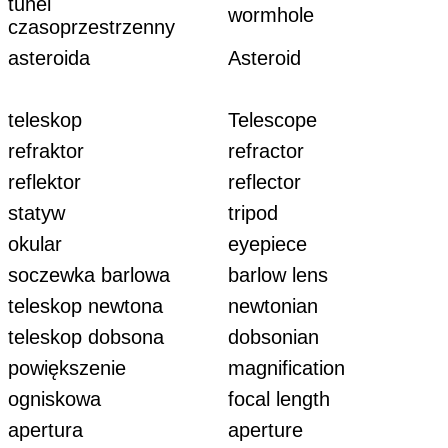
tunel
wormhole
czasoprzestrzenny
asteroida
Asteroid
teleskop
Telescope
refraktor
refractor
reflektor
reflector
statyw
tripod
okular
eyepiece
soczewka barlowa
barlow lens
teleskop newtona
newtonian
teleskop dobsona
dobsonian
powiększenie
magnification
ogniskowa
focal length
apertura
aperture