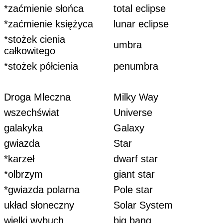
*zaćmienie słońca
total eclipse
*zaćmienie księżyca
lunar eclipse
*stożek cienia
umbra
całkowitego
*stożek półcienia
penumbra
Droga Mleczna
Milky Way
wszechświat
Universe
galakyka
Galaxy
gwiazda
Star
*karzeł
dwarf star
*olbrzym
giant star
*gwiazda polarna
Pole star
układ słoneczny
Solar System
wielki wybuch
big bang