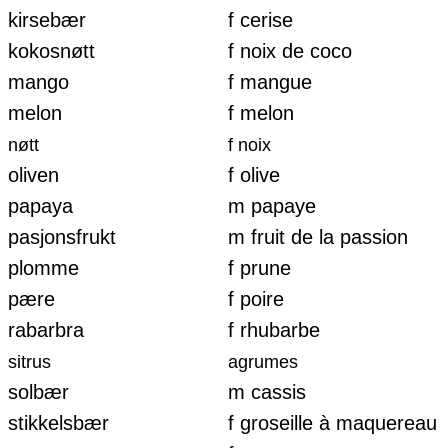
kirsebær
f cerise
kokosnøtt
f noix de coco
mango
f mangue
melon
f melon
nøtt
f noix
oliven
f olive
papaya
m papaye
pasjonsfrukt
m fruit de la passion
plomme
f prune
pære
f poire
rabarbra
f rhubarbe
sitrus
agrumes
solbær
m cassis
stikkelsbær
f groseille à maquereau