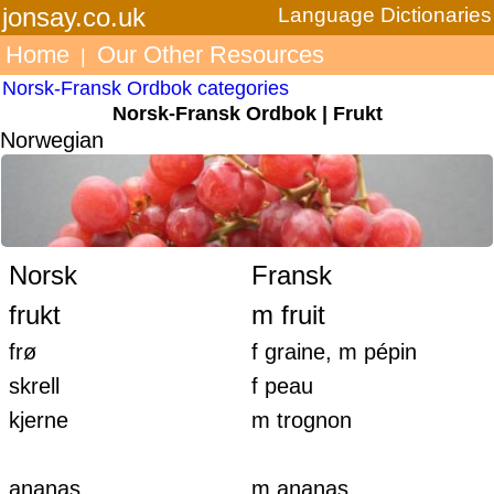
jonsay.co.uk
Language Dictionaries
Home
Our Other Resources
|
Norsk-Fransk Ordbok categories
Norsk-Fransk Ordbok | Frukt
Norwegian
Norsk
Fransk
frukt
m fruit
frø
f graine, m pépin
skrell
f peau
kjerne
m trognon
ananas
m ananas