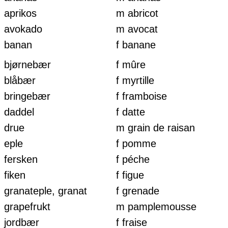
aprikos
m abricot
avokado
m avocat
banan
f banane
bjørnebær
f mûre
blåbær
f myrtille
bringebær
f framboise
daddel
f datte
drue
m grain de raisan
eple
f pomme
fersken
f péche
fiken
f figue
granateple, granat
f grenade
grapefrukt
m pamplemousse
jordbær
f fraise