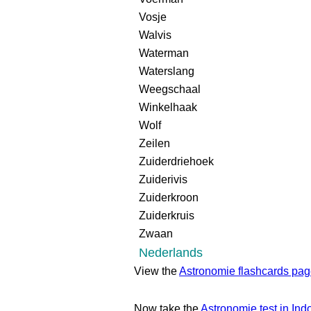
Vosje
Walvis
Waterman
Waterslang
Weegschaal
Winkelhaak
Wolf
Zeilen
Zuiderdriehoek
Zuiderivis
Zuiderkroon
Zuiderkruis
Zwaan
Nederlands
View the
Astronomie flashcards pa
Now take the
Astronomie test in In