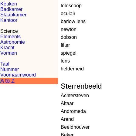
Keuken
telescoop
Badkamer
oculair
Slaapkamer
Kantoor
barlow lens
newton
Science
Elements
dobson
Astronomie
filter
Kracht
Vormen
spiegel
lens
Taal
helderheid
Nummer
Voornaamwoord
A to Z
Sterrenbeeld
Achtersteven
Altaar
Andromeda
Arend
Beeldhouwer
Beker