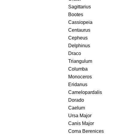
Sagittarius
Bootes
Cassiopeia
Centaurus
Cepheus
Delphinus
Draco
Triangulum
Columba
Monoceros
Eridanus
Camelopardalis
Dorado
Caelum
Ursa Major
Canis Major
Coma Berenices