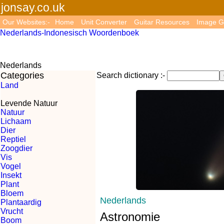
jonsay.co.uk
Our Websites:-
Home
Unit Converter
Guitar Resources
Image G
Nederlands-Indonesisch Woordenboek
Nederlands
Categories
Search dictionary :-
Land
Levende Natuur
Natuur
Lichaam
Dier
Reptiel
Zoogdier
Vis
Vogel
Insekt
Plant
Bloem
Nederlands
Plantaardig
Vrucht
Astronomie
Boom