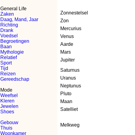
General Life
Zonnestelsel
Zaken
Daag, Mand, Jaar
Zon
Richting
Mercurius
Drank
Voedsel
Venus
Begroetingen
Aarde
Baan
Mythologie
Mars
Relatief
Jupiter
Sport
Tijd
Saturnus
Reizen
Uranus
Gereedschap
Neptunus
Mode
Pluto
Weefsel
Kleren
Maan
Jewelen
Satelliet
Shoes
Gebouw
Melkweg
Thuis
Woonkamer