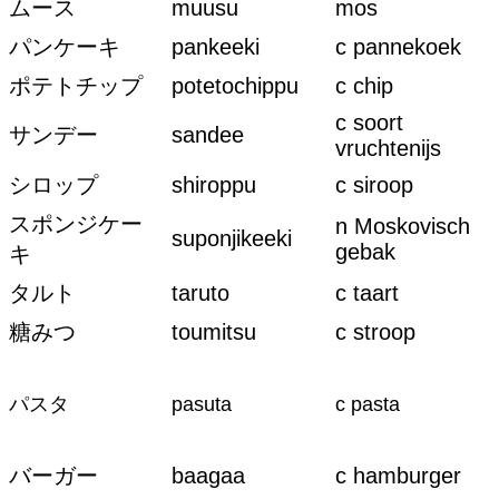
ムース
muusu
mos
パンケーキ
pankeeki
c pannekoek
ポテトチップ
potetochippu
c chip
c soort
サンデー
sandee
vruchtenijs
シロップ
shiroppu
c siroop
スポンジケー
n Moskovisch
suponjikeeki
gebak
キ
タルト
taruto
c taart
糖みつ
toumitsu
c stroop
パスタ
pasuta
c pasta
バーガー
baagaa
c hamburger