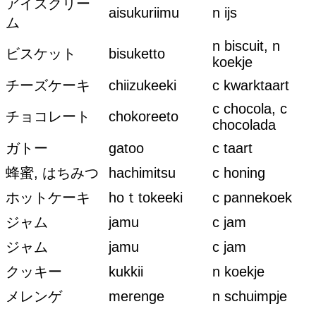
アイスクリー
aisukuriimu
n ijs
ム
n biscuit, n
ビスケット
bisuketto
koekje
チーズケーキ
chiizukeeki
c kwarktaart
c chocola, c
チョコレート
chokoreeto
chocolada
ガトー
gatoo
c taart
蜂蜜, はちみつ
hachimitsu
c honing
ホットケーキ
hoｔtokeeki
c pannekoek
ジャム
jamu
c jam
ジャム
jamu
c jam
クッキー
kukkii
n koekje
メレンゲ
merenge
n schuimpje