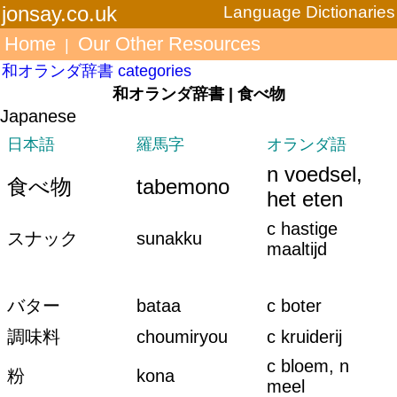
jonsay.co.uk
Language Dictionaries
Home
Our Other Resources
|
和オランダ辞書 categories
和オランダ辞書 | 食べ物
Japanese
日本語
羅馬字
オランダ語
n voedsel,
食べ物
tabemono
het eten
c hastige
スナック
sunakku
maaltijd
バター
bataa
c boter
調味料
choumiryou
c kruiderij
c bloem, n
粉
kona
meel