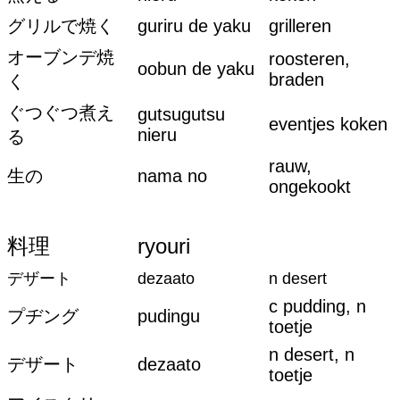
グリルで焼く
guriru de yaku
grilleren
オーブンデ焼
roosteren,
oobun de yaku
braden
く
ぐつぐつ煮え
gutsugutsu
eventjes koken
nieru
る
rauw,
生の
nama no
ongekookt
料理
ryouri
デザート
dezaato
n desert
c pudding, n
プヂング
pudingu
toetje
n desert, n
デザート
dezaato
toetje