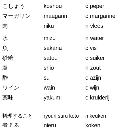
こしょう
koshou
c peper
マーガリン
maagarin
c margarine
肉
niku
n vlees
水
mizu
n water
魚
sakana
c vis
砂糖
satou
c suiker
塩
shio
n zout
酢
su
c azijn
ワイン
wain
c wijn
薬味
yakumi
c kruiderij
料理すること
ryouri suru koto
n keuken
煮える
nieru
koken