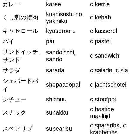
カレー
karee
c kerrie
kushisashi no
くし刺の焼肉
c kebab
yakiniku
キャセロール
kyaserooru
c kasserol
パイ
pai
c pastei
サンドイッチ,
sandoicchi,
c sandwich
sando
サンド
サラダ
sarada
c salade, c sla
シェパードパ
shepaadopai
c jachtschotel
イ
シチュー
shichuu
c stoofpot
c hastige
スナック
sunakku
maaltijd
c spareribs, c
スペアリブ
supearibu
krabbetjes