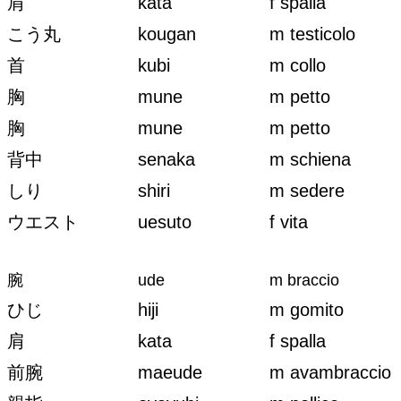
肩
kata
f spalla
こう丸
kougan
m testicolo
首
kubi
m collo
胸
mune
m petto
胸
mune
m petto
背中
senaka
m schiena
しり
shiri
m sedere
ウエスト
uesuto
f vita
腕
ude
m braccio
ひじ
hiji
m gomito
肩
kata
f spalla
前腕
maeude
m avambraccio