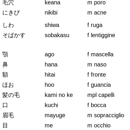
毛穴
keana
m poro
にきび
nikibi
m acne
しわ
shiwa
f ruga
そばかす
sobakasu
f lentiggine
顎
ago
f mascella
鼻
hana
m naso
額
hitai
f fronte
ほお
hoo
f guancia
髪の毛
kami no ke
mpl capelli
口
kuchi
f bocca
眉毛
mayuge
m sopracciglio
目
me
m occhio