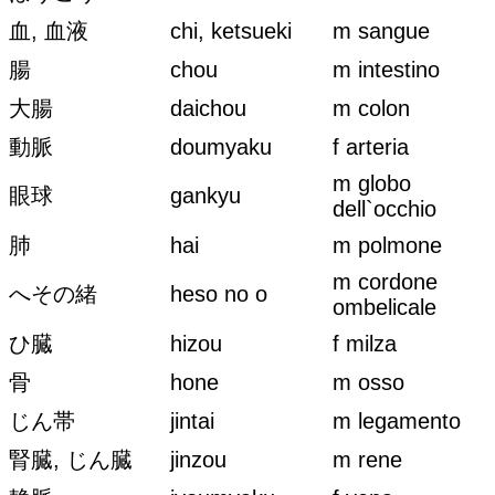
血, 血液
chi, ketsueki
m sangue
腸
chou
m intestino
大腸
daichou
m colon
動脈
doumyaku
f arteria
m globo
眼球
gankyu
dell`occhio
肺
hai
m polmone
m cordone
へその緒
heso no o
ombelicale
ひ臓
hizou
f milza
骨
hone
m osso
じん帯
jintai
m legamento
腎臓, じん臓
jinzou
m rene