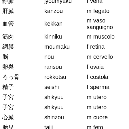
静脈
jyoumyaku
f vena
肝臓
kanzou
m fegato
m vaso
血管
kekkan
sanguigno
筋肉
kinniku
m muscolo
網膜
moumaku
f retina
脳
nou
m cervello
卵巣
ransou
f ovaia
ろっ骨
rokkotsu
f costola
精子
seishi
f sperma
子宮
shikyuu
m utero
子宮
shikyuu
m utero
心臓
shinzou
m cuore
胎児
taiji
m feto