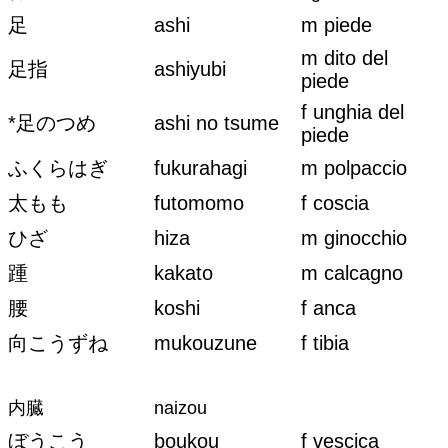
足
ashi
m piede
m dito del
足指
ashiyubi
piede
f unghia del
*足のつめ
ashi no tsume
piede
ふくらはぎ
fukurahagi
m polpaccio
太もも
futomomo
f coscia
ひざ
hiza
m ginocchio
踵
kakato
m calcagno
腰
koshi
f anca
向こうずね
mukouzune
f tibia
内臓
naizou
ぼうこう
boukou
f vescica