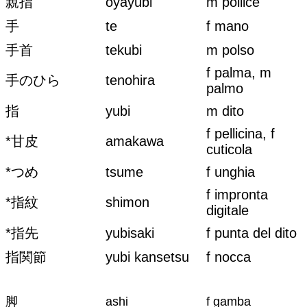
親指
oyayubi
m pollice
手
te
f mano
手首
tekubi
m polso
f palma, m
手のひら
tenohira
palmo
指
yubi
m dito
f pellicina, f
*甘皮
amakawa
cuticola
*つめ
tsume
f unghia
f impronta
*指紋
shimon
digitale
*指先
yubisaki
f punta del dito
指関節
yubi kansetsu
f nocca
脚
ashi
f gamba