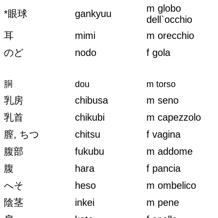
m globo
*眼球
gankyuu
dell`occhio
耳
mimi
m orecchio
のど
nodo
f gola
胴
dou
m torso
乳房
chibusa
m seno
乳首
chikubi
m capezzolo
膣, ちつ
chitsu
f vagina
腹部
fukubu
m addome
腹
hara
f pancia
へそ
heso
m ombelico
陰茎
inkei
m pene