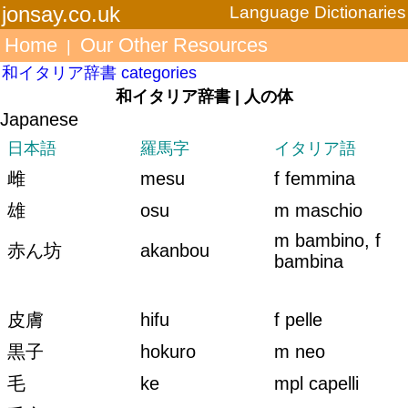
jonsay.co.uk
Language Dictionaries
Home
Our Other Resources
|
和イタリア辞書 categories
和イタリア辞書 | 人の体
Japanese
日本語
羅馬字
イタリア語
雌
mesu
f femmina
雄
osu
m maschio
m bambino, f
赤ん坊
akanbou
bambina
皮膚
hifu
f pelle
黒子
hokuro
m neo
毛
ke
mpl capelli