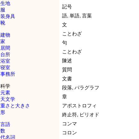
生地
記号
服
語, 単語, 言葉
装身具
靴
文
ことわざ
建物
家
句
居間
ことわざ
台所
陳述
浴室
寝室
質問
事務所
文書
科学
段落, パラグラフ
元素
章
天文学
重さと大きさ
アポストロフィ
形
終止符, ピリオド
コンマ
言語
数
コロン
代名詞