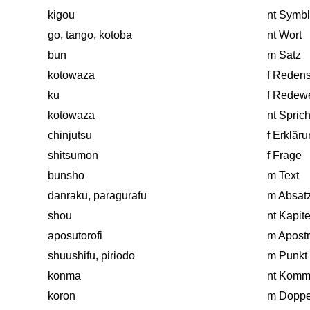
kigou
nt Symbl
go, tango, kotoba
nt Wort
bun
m Satz
kotowaza
f Redens
ku
f Redew
kotowaza
nt Spric
chinjutsu
f Erklär
shitsumon
f Frage
bunsho
m Text
danraku, paragurafu
m Absatz
shou
nt Kapite
aposutorofi
m Apostr
shuushifu, piriodo
m Punkt
konma
nt Kom
koron
m Doppe