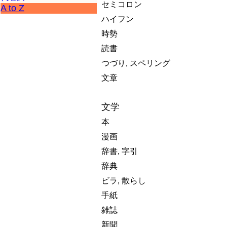
セミコロン
A to Z
ハイフン
時勢
読書
つづり, スペリング
文章
文学
本
漫画
辞書, 字引
辞典
ビラ, 散らし
手紙
雑誌
新聞