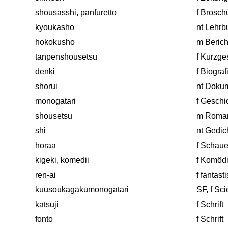
shousasshi, panfuretto
f Brosch
kyoukasho
nt Lehrb
hokokusho
m Berich
tanpenshousetsu
f Kurzge
denki
f Biograf
shorui
nt Doku
monogatari
f Geschi
shousetsu
m Roma
shi
nt Gedic
horaa
f Schaue
kigeki, komedii
f Komöd
ren-ai
f fantas
kuusoukagakumonogatari
SF, f Sci
katsuji
f Schrift
fonto
f Schrift