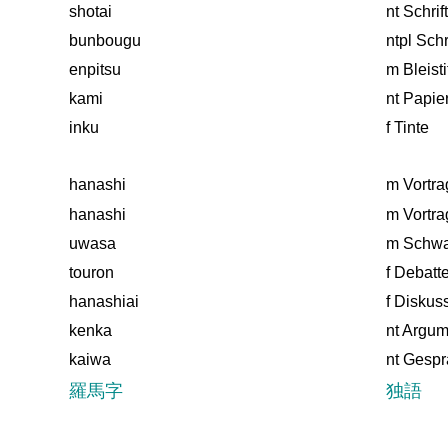
shotai
nt Schrif
bunbougu
ntpl Sch
enpitsu
m Bleisti
kami
nt Papie
inku
f Tinte
hanashi
m Vortra
hanashi
m Vortra
uwasa
m Schwa
touron
f Debatt
hanashiai
f Diskus
kenka
nt Argum
kaiwa
nt Gesp
羅馬字
独語