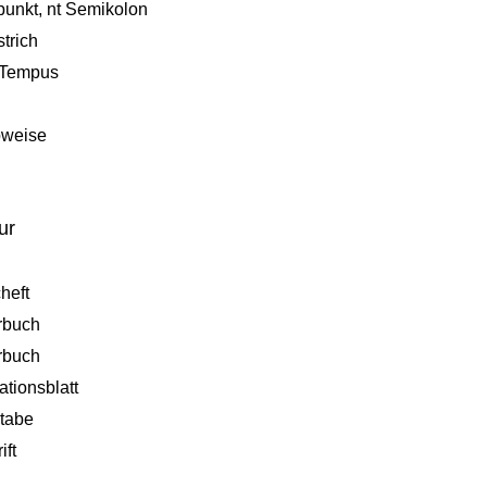
punkt, nt Semikolon
trich
t Tempus
bweise
tur
heft
rbuch
rbuch
ationsblatt
tabe
ift