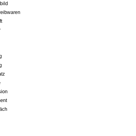
tbild
reibwaren
ft
r
g
g
tz
e
sion
ent
räch