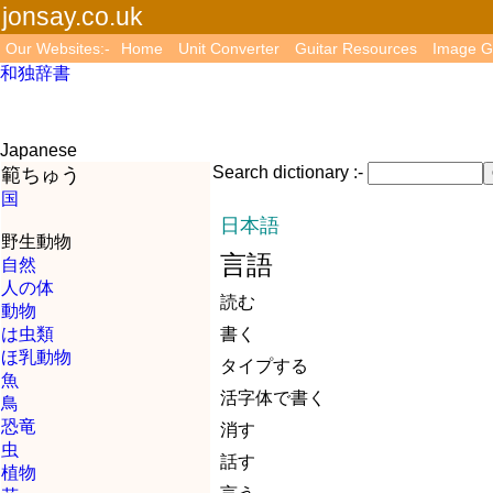
jonsay.co.uk
Our Websites:-
Home
Unit Converter
Guitar Resources
Image G
和独辞書
Japanese
Search dictionary :-
範ちゅう
国
日本語
野生動物
言語
自然
人の体
読む
動物
は虫類
書く
ほ乳動物
タイプする
魚
活字体で書く
鳥
恐竜
消す
虫
話す
植物