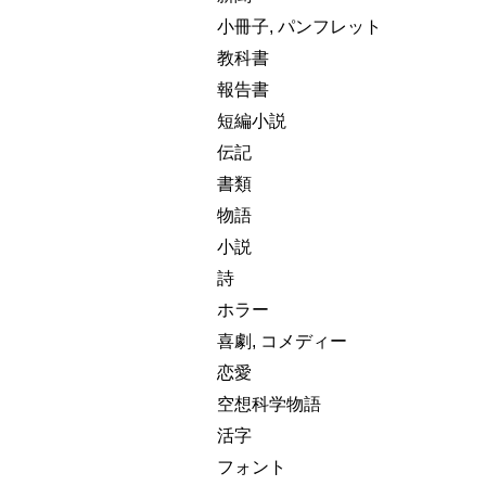
小冊子, パンフレット
教科書
報告書
短編小説
伝記
書類
物語
小説
詩
ホラー
喜劇, コメディー
恋愛
空想科学物語
活字
フォント