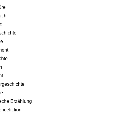
üre
uch
t
schichte
ie
ment
chte
n
ht
rgeschichte
ie
tische Erzählung
encefiction