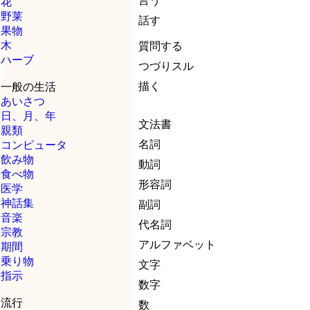
言う
花
野莱
話す
果物
木
質問する
ハーブ
つづりスル
描く
一般の生活
あいさつ
日、月、年
文法書
親類
名詞
コンピュータ
飲み物
動詞
食べ物
形容詞
医学
神話集
副詞
音楽
代名詞
宗教
アルファベット
期間
乗り物
文字
指示
数字
流行
数