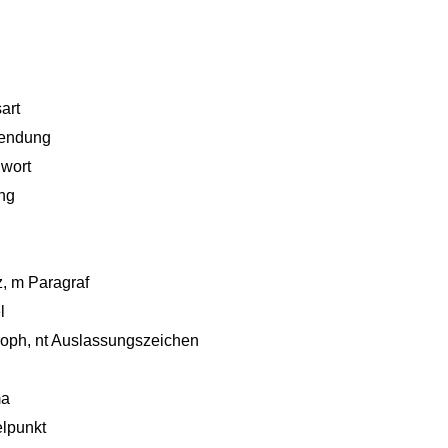
art
endung
hwort
ung
, m Paragraf
l
oph, nt Auslassungszeichen
ma
lpunkt