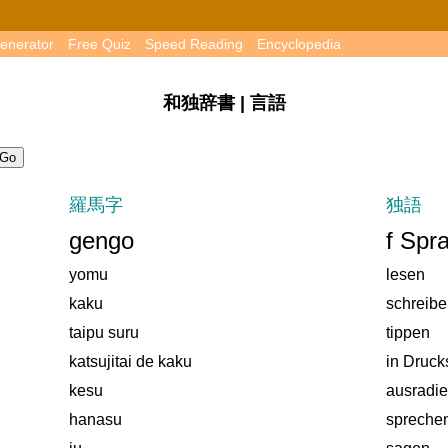
enerator
Free Quiz
Speed Reading
Encyclopedia
和独辞書 | 言語
羅馬字
独語
gengo
f Spr
yomu
lesen
kaku
schreib
taipu suru
tippen
katsujitai de kaku
in Druck
kesu
ausradie
hanasu
spreche