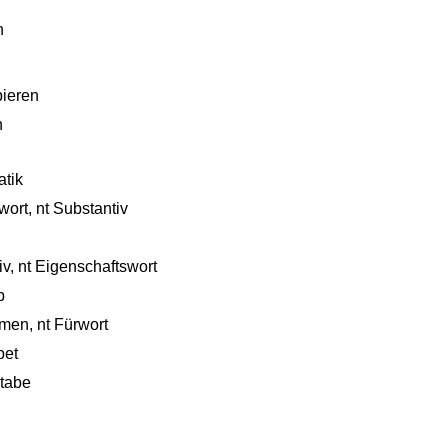
n
bieren
n
tik
wort, nt Substantiv
iv, nt Eigenschaftswort
b
men, nt Fürwort
bet
tabe