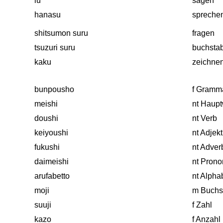
iu
sagen
hanasu
spreche
shitsumon suru
fragen
tsuzuri suru
buchsta
kaku
zeichne
bunpousho
f Gramma
meishi
nt Haupt
doushi
nt Verb
keiyoushi
nt Adjekt
fukushi
nt Adver
daimeishi
nt Prono
arufabetto
nt Alpha
moji
m Buchs
suuji
f Zahl
kazo
f Anzahl