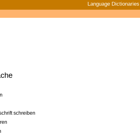
Language Dictionaries
ache
en
schrift schreiben
ren
n