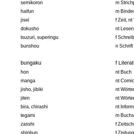
semikoron
m Strich
haifun
m Bindes
jisei
f Zeit, n
dokusho
nt Lesen
tsuzuri, superingu
f Schrei
bunshou
n Schrift
bungaku
f Litera
hon
nt Buch
manga
nt Comic
jisho, jibiki
nt Wörte
jiten
nt Wörte
bira, chirashi
nt Inform
tegami
m Buchs
zasshi
f Zeitschr
shinbun
f Zeitung