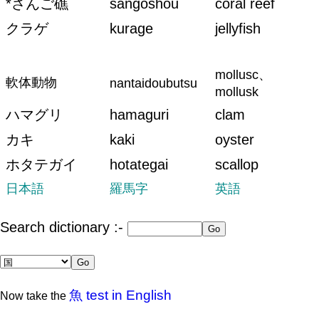
*さんご礁
sangoshou
coral reef
クラゲ
kurage
jellyfish
mollusc、
軟体動物
nantaidoubutsu
mollusk
ハマグリ
hamaguri
clam
カキ
kaki
oyster
ホタテガイ
hotategai
scallop
日本語
羅馬字
英語
Search dictionary :-
魚 test in English
Now take the