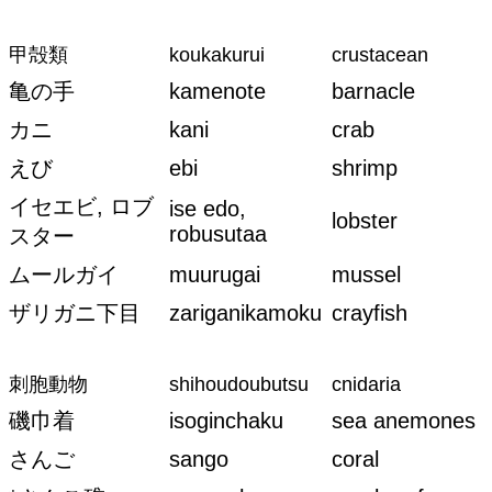
甲殻類
koukakurui
crustacean
亀の手
kamenote
barnacle
カニ
kani
crab
えび
ebi
shrimp
イセエビ, ロブ
ise edo,
lobster
robusutaa
スター
ムールガイ
muurugai
mussel
ザリガニ下目
zariganikamoku
crayfish
刺胞動物
shihoudoubutsu
cnidaria
磯巾着
isoginchaku
sea anemones
さんご
sango
coral