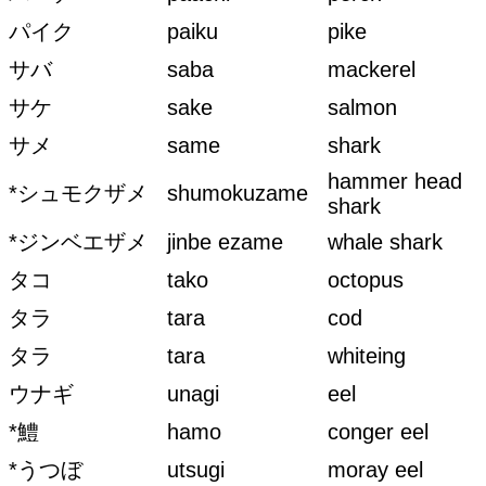
パイク
paiku
pike
サバ
saba
mackerel
サケ
sake
salmon
サメ
same
shark
hammer head
*シュモクザメ
shumokuzame
shark
*ジンベエザメ
jinbe ezame
whale shark
タコ
tako
octopus
タラ
tara
cod
タラ
tara
whiteing
ウナギ
unagi
eel
*鱧
hamo
conger eel
*うつぼ
utsugi
moray eel