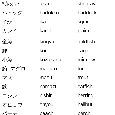
*赤えい
akaei
stingray
ハドック
hadokku
haddock
イか
ika
squid
カレイ
karei
plaice
金魚
kingyo
goldfish
鯉
koi
carp
小魚
kozakana
minnow
鮪, マグロ
maguro
tuna
マス
masu
trout
鯰
namazu
catfish
ニシン
nishin
herring
オヒョウ
ohyou
halibut
パーチ
paachi
perch