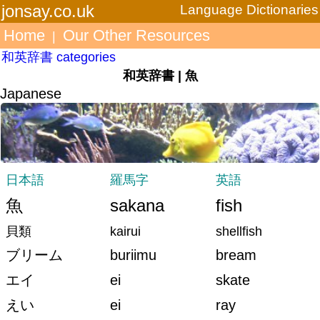
jonsay.co.uk
Language Dictionaries
Home
Our Other Resources
|
和英辞書 categories
和英辞書 | 魚
Japanese
日本語
羅馬字
英語
魚
sakana
fish
貝類
kairui
shellfish
ブリーム
buriimu
bream
エイ
ei
skate
えい
ei
ray