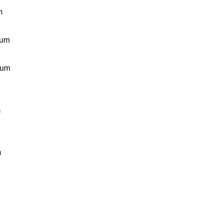
m
ium
ium
m
m