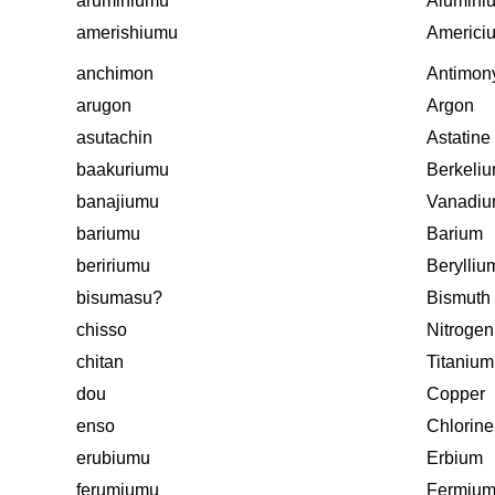
aruminiumu
Alumini
amerishiumu
Americi
anchimon
Antimon
arugon
Argon
asutachin
Astatine
baakuriumu
Berkeli
banajiumu
Vanadi
bariumu
Barium
beririumu
Berylliu
bisumasu?
Bismuth
chisso
Nitrogen
chitan
Titanium
dou
Copper
enso
Chlorine
erubiumu
Erbium
ferumiumu
Fermiu