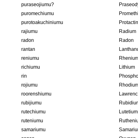
puraseojiumu?
Praseo
puromechiumu
Prometh
purotoakuchiniumu
Protacti
rajiumu
Radium
radon
Radon
rantan
Lantha
reniumu
Rheniu
richiumu
Lithium
rin
Phospho
rojiumu
Rhodiu
roorenshiumu
Lawrenc
rubijiumu
Rubidiu
rutechiumu
Lutetium
ruteniumu
Rutheni
samariumu
Samari