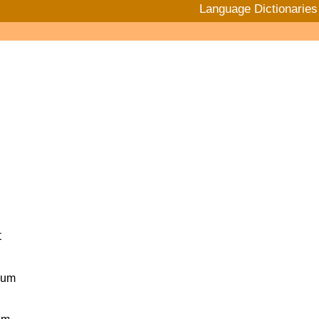
Language Dictionaries
t
ium