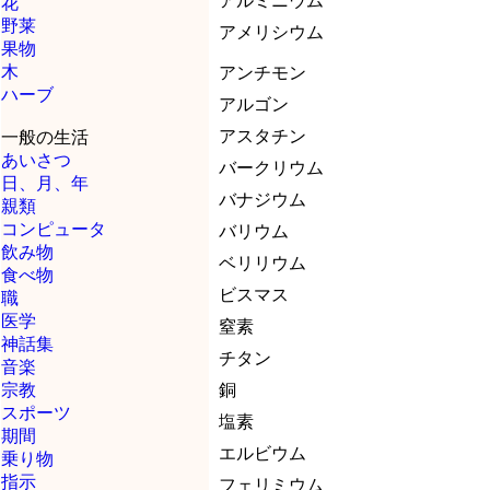
アルミニウム
花
野莱
アメリシウム
果物
木
アンチモン
ハーブ
アルゴン
アスタチン
一般の生活
あいさつ
バークリウム
日、月、年
バナジウム
親類
コンピュータ
バリウム
飲み物
ベリリウム
食べ物
ビスマス
職
医学
窒素
神話集
チタン
音楽
宗教
銅
スポーツ
塩素
期間
エルビウム
乗り物
指示
フェリミウム