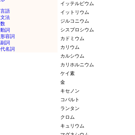
イッテルビウム
言語
イットリウム
文法
ジルコニウム
数
シスプロシウム
動詞
形容詞
カドミウム
副詞
カリウム
代名詞
カルシウム
カリホルニウム
ケイ素
金
キセノン
コバルト
ランタン
クロム
キュリウム
マグネシウム