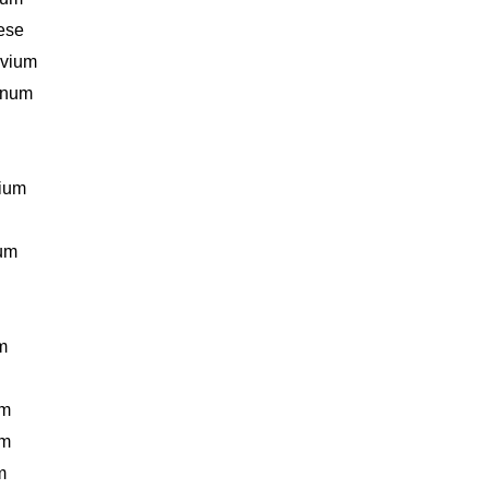
ese
vium
enum
ium
um
m
um
um
m