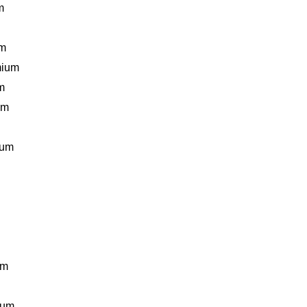
m
um
mium
m
um
ium
um
ium