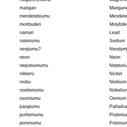
mangan
Mangan
menderebiumu
Mendele
moribuden
Molybd
namari
Lead
natoriumu
Sodium
neojiumu?
Neodym
neon
Neon
neputsuniumu
Neptuni
nikkeru
Nickel
niobu
Niobium
nooberiumu
Nobeliu
osumiumu
Osmium
parajiumu
Palladi
puritoniumu
Plutoni
poroniumu
Poloniu