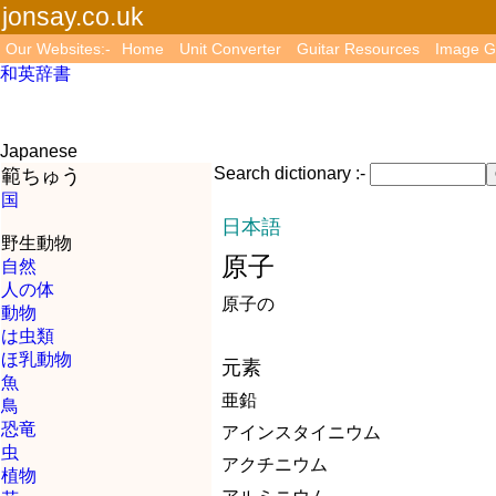
jonsay.co.uk
Our Websites:-
Home
Unit Converter
Guitar Resources
Image G
和英辞書
Japanese
Search dictionary :-
範ちゅう
国
日本語
野生動物
原子
自然
人の体
原子の
動物
は虫類
ほ乳動物
元素
魚
亜鉛
鳥
恐竜
アインスタイニウム
虫
アクチニウム
植物