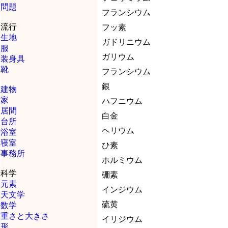
問題
フランシウム
流行
フッ素
生地
ガドリニウム
服
ガリウム
装身具
靴
フランシウム
銀
建物
家
ハフニウム
居間
白金
台所
ヘリウム
浴室
寝室
ひ素
事務所
ホルミウム
科学
硼素
元素
インジウム
天文学
硫黄
数学
重さと大きさ
イリジウム
形