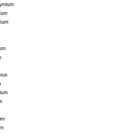
dymium
ium
nium
num
m
rus
m
ium
m
um
um