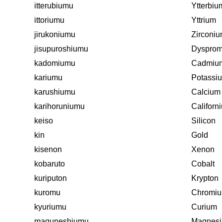
itterubiumu
Ytterbiu
ittoriumu
Yttrium
jirukoniumu
Zirconi
jisupuroshiumu
Dyspro
kadomiumu
Cadmiu
kariumu
Potassi
karushiumu
Calcium
karihoruniumu
Californ
keiso
Silicon
kin
Gold
kisenon
Xenon
kobaruto
Cobalt
kuriputon
Krypton
kuromu
Chromi
kyuriumu
Curium
maguneshiumu
Magnes