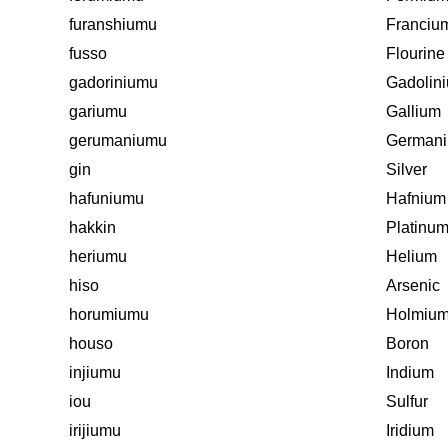
furanshiumu
Franciu
fusso
Flourine
gadoriniumu
Gadolin
gariumu
Gallium
gerumaniumu
German
gin
Silver
hafuniumu
Hafnium
hakkin
Platinu
heriumu
Helium
hiso
Arsenic
horumiumu
Holmiu
houso
Boron
injiumu
Indium
iou
Sulfur
irijiumu
Iridium