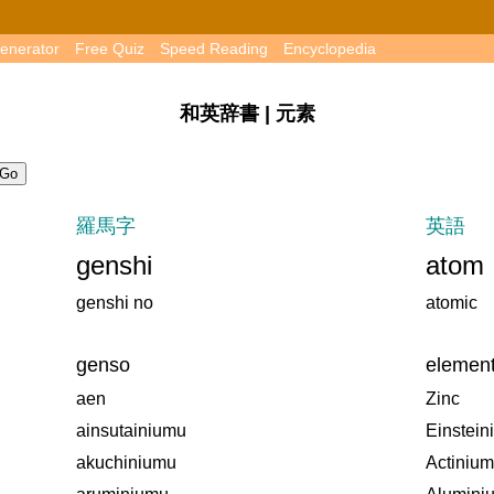
enerator
Free Quiz
Speed Reading
Encyclopedia
和英辞書 | 元素
羅馬字
英語
genshi
atom
genshi no
atomic
genso
elemen
aen
Zinc
ainsutainiumu
Einstein
akuchiniumu
Actinium