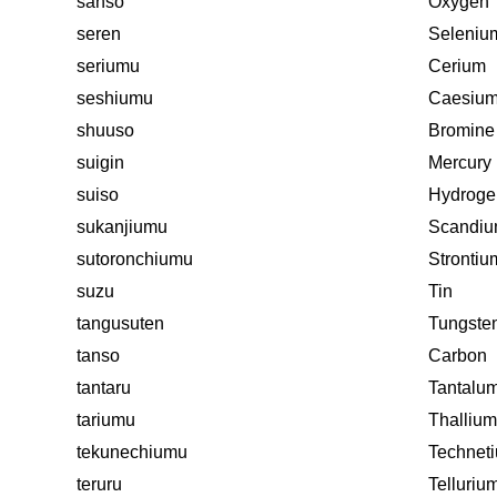
sanso
Oxygen
seren
Seleniu
seriumu
Cerium
seshiumu
Caesiu
shuuso
Bromine
suigin
Mercury
suiso
Hydroge
sukanjiumu
Scandi
sutoronchiumu
Strontiu
suzu
Tin
tangusuten
Tungste
tanso
Carbon
tantaru
Tantalu
tariumu
Thallium
tekunechiumu
Technet
teruru
Telluriu