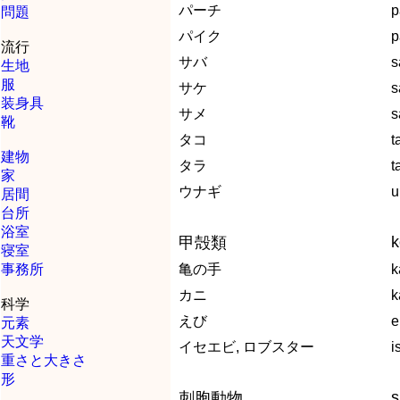
パーチ
p
問題
パイク
p
流行
サバ
s
生地
服
サケ
s
装身具
サメ
s
靴
タコ
t
建物
タラ
t
家
ウナギ
u
居間
台所
浴室
k
甲殻類
寝室
事務所
亀の手
k
カニ
k
科学
えび
e
元素
天文学
イセエビ, ロブスター
i
重さと大きさ
形
s
刺胞動物