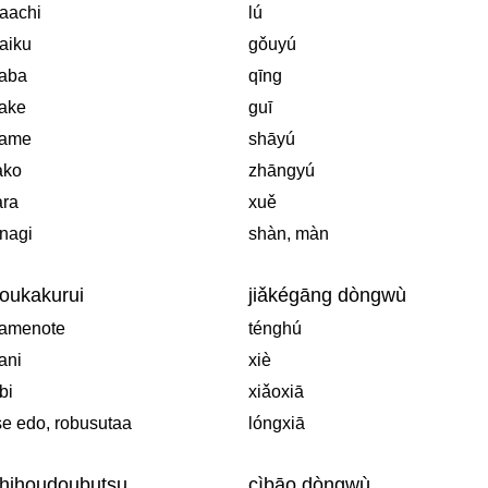
aachi
lú
aiku
gǒuyú
aba
qīng
ake
guī
ame
shāyú
ako
zhāngyú
ara
xuě
nagi
shàn, màn
oukakurui
jiǎkégāng dòngwù
amenote
ténghú
ani
xiè
bi
xiǎoxiā
se edo, robusutaa
lóngxiā
hihoudoubutsu
cìbāo dòngwù