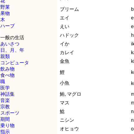
花
野莱
ブリーム
b
果物
エイ
e
木
ハーブ
えい
e
ハドック
h
一般の生活
あいさつ
イか
i
日、月、年
カレイ
k
親類
金魚
k
コンピュータ
飲み物
鯉
k
食べ物
職
小魚
k
医学
神話集
鮪, マグロ
m
音楽
マス
m
宗教
鯰
n
スポーツ
期間
ニシン
n
乗り物
オヒョウ
o
指示