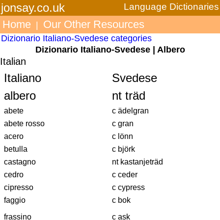
jonsay.co.uk
Language Dictionaries
Home
Our Other Resources
|
Dizionario Italiano-Svedese categories
Dizionario Italiano-Svedese | Albero
Italian
Italiano
Svedese
albero
nt träd
abete
c ädelgran
abete rosso
c gran
acero
c lönn
betulla
c björk
castagno
nt kastanjeträd
cedro
c ceder
cipresso
c cypress
faggio
c bok
frassino
c ask