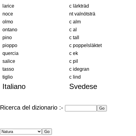
larice
c lärkträd
noce
nt valnötsträ
olmo
c alm
ontano
c al
pino
c tall
pioppo
c poppelsläktet
quercia
c ek
salice
c pil
tasso
c idegran
tiglio
c lind
Italiano
Svedese
Ricerca del dizionario :-