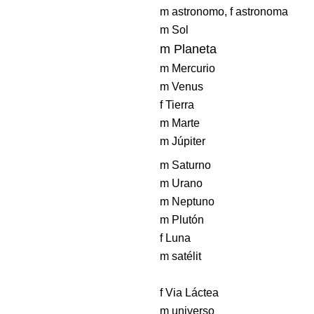
m astronomo, f astronoma
m Sol
m Planeta
m Mercurio
m Venus
f Tierra
m Marte
m Júpiter
m Saturno
m Urano
m Neptuno
m Plutón
f Luna
m satélit
f Via Láctea
m universo