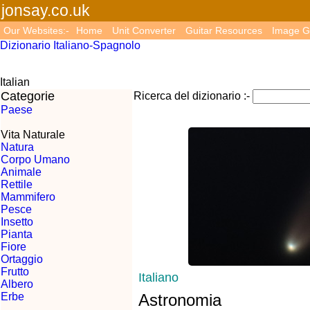
jonsay.co.uk
Our Websites:-
Home
Unit Converter
Guitar Resources
Image G
Dizionario Italiano-Spagnolo
Italian
Categorie
Ricerca del dizionario :-
Paese
Vita Naturale
Natura
Corpo Umano
Animale
Rettile
Mammifero
Pesce
Insetto
Pianta
Fiore
Ortaggio
Frutto
Italiano
Albero
Erbe
Astronomia