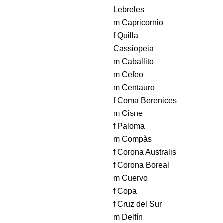
Lebreles
m Capricornio
f Quilla
Cassiopeia
m Caballito
m Cefeo
m Centauro
f Coma Berenices
m Cisne
f Paloma
m Compàs
f Corona Australis
f Corona Boreal
m Cuervo
f Copa
f Cruz del Sur
m Delfín