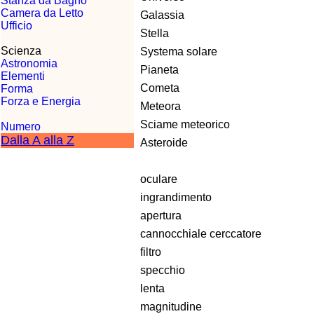
Stanza da Bagno
Camera da Letto
Galassia
Ufficio
Stella
Scienza
Systema solare
Astronomia
Pianeta
Elementi
Cometa
Forma
Forza e Energia
Meteora
Sciame meteorico
Numero
Dalla A alla Z
Asteroide
oculare
ingrandimento
apertura
cannocchiale cerccatore
filtro
specchio
lenta
magnitudine