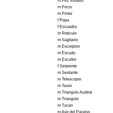
m Pez Volador
m Pecis
m Pintor
f Popa
f Escuadra
m Reticulo
m Sagitario
m Escorpion
m Escudo
m Escultor
f Serpiente
m Sextante
m Telescopio
m Tauro
m Triangulo Austral
m Triangulo
m Tucan
m Ave del Paraíso