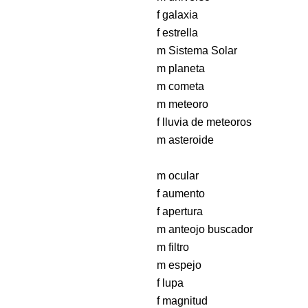
f galaxia
f estrella
m Sistema Solar
m planeta
m cometa
m meteoro
f lluvia de meteoros
m asteroide
m ocular
f aumento
f apertura
m anteojo buscador
m filtro
m espejo
f lupa
f magnitud