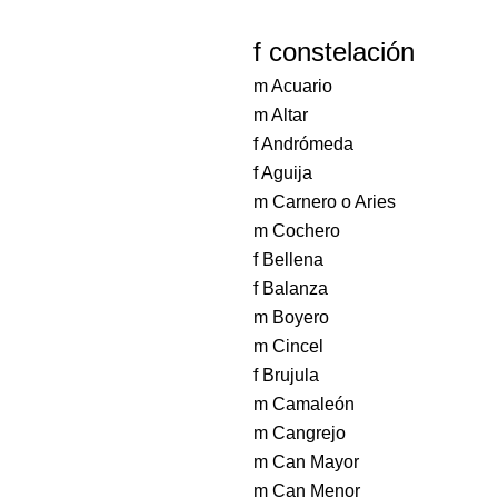
f constelación
m Acuario
m Altar
f Andrómeda
f Aguija
m Carnero o Aries
m Cochero
f Bellena
f Balanza
m Boyero
m Cincel
f Brujula
m Camaleón
m Cangrejo
m Can Mayor
m Can Menor