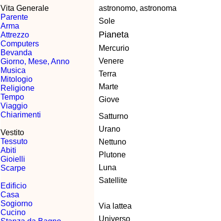
Vita Generale
astronomo, astronoma
Parente
Sole
Arma
Pianeta
Attrezzo
Computers
Mercurio
Bevanda
Venere
Giorno, Mese, Anno
Musica
Terra
Mitologio
Marte
Religione
Tempo
Giove
Viaggio
Chiarimenti
Satturno
Urano
Vestito
Tessuto
Nettuno
Abiti
Plutone
Gioielli
Luna
Scarpe
Satellite
Edificio
Casa
Sogiorno
Via lattea
Cucino
Universo