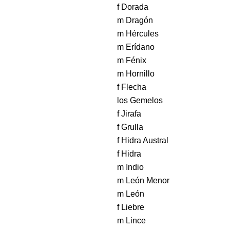
f Dorada
m Dragón
m Hércules
m Erídano
m Fénix
m Hornillo
f Flecha
los Gemelos
f Jirafa
f Grulla
f Hidra Austral
f Hidra
m Indio
m León Menor
m León
f Liebre
m Lince