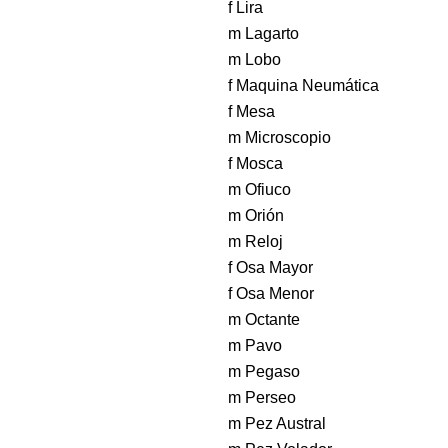
f Lira
m Lagarto
m Lobo
f Maquina Neumática
f Mesa
m Microscopio
f Mosca
m Ofiuco
m Orión
m Reloj
f Osa Mayor
f Osa Menor
m Octante
m Pavo
m Pegaso
m Perseo
m Pez Austral