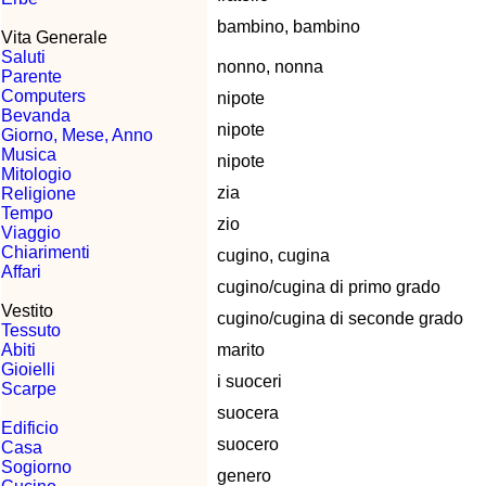
bambino, bambino
Vita Generale
Saluti
nonno, nonna
Parente
Computers
nipote
Bevanda
nipote
Giorno, Mese, Anno
Musica
nipote
Mitologio
zia
Religione
Tempo
zio
Viaggio
Chiarimenti
cugino, cugina
Affari
cugino/cugina di primo grado
Vestito
cugino/cugina di seconde grado
Tessuto
Abiti
marito
Gioielli
i suoceri
Scarpe
suocera
Edificio
suocero
Casa
Sogiorno
genero