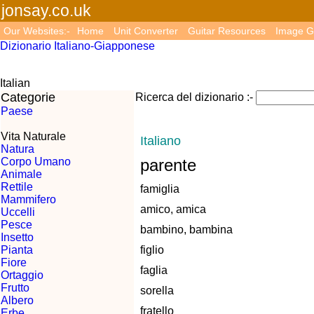
jonsay.co.uk
Our Websites:-
Home
Unit Converter
Guitar Resources
Image G
Dizionario Italiano-Giapponese
Italian
Categorie
Ricerca del dizionario :-
Paese
Vita Naturale
Italiano
Natura
Corpo Umano
parente
Animale
Rettile
famiglia
Mammifero
amico, amica
Uccelli
Pesce
bambino, bambina
Insetto
Pianta
figlio
Fiore
faglia
Ortaggio
Frutto
sorella
Albero
fratello
Erbe