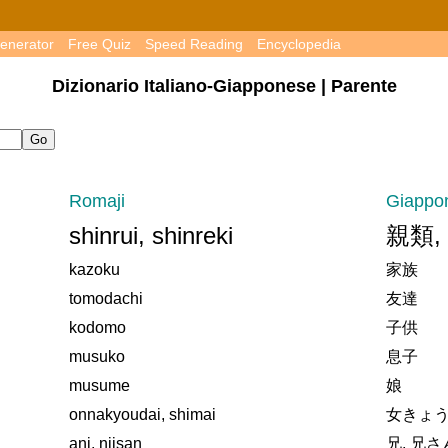
enerator
Free Quiz
Speed Reading
Encyclopedia
Dizionario Italiano-Giapponese | Parente
Romaji
Giappo
shinrui, shinreki
親類,
kazoku
家族
tomodachi
友達
kodomo
子供
musuko
息子
musume
娘
onnakyoudai, shimai
女きょう
ani, niisan
兄, 兄さ