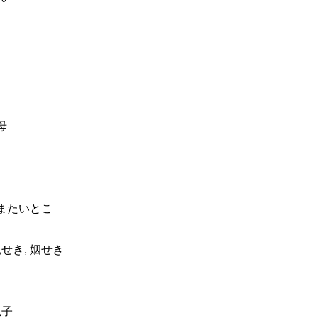
母
 またいとこ
せき, 姻せき
と
と
息子