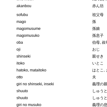
akanbou
赤ん坊
sofubu
祖父母
mago
孫
magomusume
孫娘
magomusuko
孫息子
oba
伯母, 叔
oji
おじ
shinseki
親せき
itoko
いとこ
hatoko, mataitoko
はとこ,
otto
夫
giri no shinseki, inseki
義理の親
shuuto
しゅう
shuuto
しゅう
giri no musuko
義理の