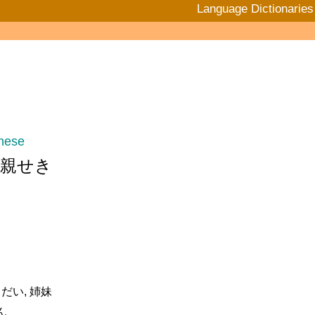
Language Dictionaries
nese
 親せき
だい, 姉妹
ん