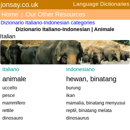
jonsay.co.uk
Language Dictionaries
Home
Our Other Resources
|
Dizionario Italiano-Indonesian categories
Dizionario Italiano-Indonesian | Animale
Italian
Italiano
Indonesiano
animale
hewan, binatang
uccello
burung
pesce
ikan
mammifero
mamalia, binatang menyusui
rettile
reptil, binatang melata
dinosauro
dinosaurus