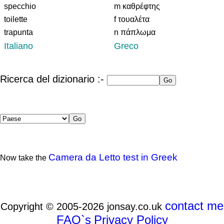
specchio
m καθρέφτης
toilette
f τουαλέτα
trapunta
n πάπλωμα
Italiano
Greco
Ricerca del dizionario :-
Camera da Letto test in Greek
Now take the
contact me
Copyright © 2005-2026 jonsay.co.uk
FAQ`s
Privacy Policy