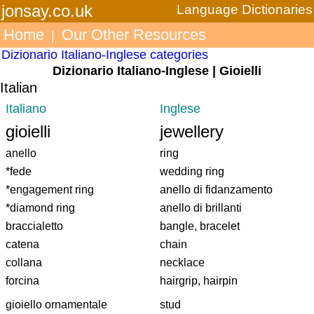
jonsay.co.uk
Language Dictionaries
Home
Our Other Resources
|
Dizionario Italiano-Inglese categories
Dizionario Italiano-Inglese | Gioielli
Italian
Italiano
Inglese
gioielli
jewellery
anello
ring
*fede
wedding ring
*engagement ring
anello di fidanzamento
*diamond ring
anello di brillanti
braccialetto
bangle, bracelet
catena
chain
collana
necklace
forcina
hairgrip, hairpin
gioiello ornamentale
stud