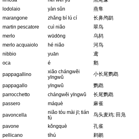
lodolaio
yàn sǔn
燕隼
marangone
zhǎng bí lú cí
长鼻鸬鹚
martin pescatore
cuì niǎo
翠鸟
merlo
wūdōng
乌鸫
merlo acquaiolo
hé niǎo
河鸟
nibbio
yuān
鸢
oca
é
鹅
xiǎo chángwěi
小长尾鹦鹉
pappagallino
yīngwǔ
pappagallo
yīngwǔ
鹦鹉
parrocchetto
chángwěi yīngwǔ
长尾鹦鹉
passero
máquè
麻雀
niǎo tóu mài jī; tián
鸟头麦鸡; 田凫
pavoncella
fú
pavone
kǒngquè
孔雀
pellicano
tíhú
鹈鹕