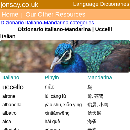
jonsay.co.uk
Language Dictionaries
Home
Our Other Resources
|
Dizionario Italiano-Mandarina categories
Dizionario Italiano-Mandarina | Uccelli
Italian
Italiano
Pinyin
Mandarina
uccello
niǎo
鸟
airone
lù, cāng lù
鹭, 苍鹭
albanella
yào shǔ, xiǎo yīng
鹞属, 小鹰
albatro
xìntiānwēng
信天翁
alca
hǎi què
海雀
allodola
yúnquè
云雀