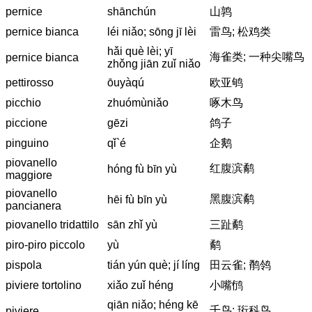
pernice
shānchún
山鹑
pernice bianca
léi niǎo; sōng jī lèi
雷鸟; 松鸡类
hǎi què lèi; yī
海雀类; 一种尖嘴鸟
pernice bianca
zhǒng jiān zuǐ niǎo
pettirosso
ōuyàqú
欧亚鸲
picchio
zhuómùniǎo
啄木鸟
piccione
gēzi
鸽子
pinguino
qǐ`é
企鹅
piovanello
红腹滨鹬
hóng fù bīn yù
maggiore
piovanello
黑腹滨鹬
hēi fù bīn yù
pancianera
piovanello tridattilo
sān zhǐ yù
三趾鹬
piro-piro piccolo
yù
鹬
pispola
tián yún què; jí líng
田云雀; 鹡鸰
piviere tortolino
xiǎo zuǐ héng
小嘴鸻
qiān niǎo; héng kē
千鸟; 珩科鸟
piviere