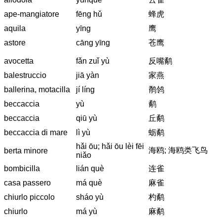
ape-mangiatore
fēng hǔ
蜂虎
aquila
yīng
鹰
astore
cāng yīng
苍鹰
avocetta
fǎn zuǐ yù
反嘴鹬
balestruccio
jiā yàn
家燕
ballerina, motacilla
jí líng
鹡鸰
beccaccia
yù
鹬
beccaccia
qiū yù
丘鹬
beccaccia di mare
lì yù
蛎鹬
hǎi ōu; hǎi ōu lèi fēi
海鸥; 海鸥类飞鸟
berta minore
niǎo
bombicilla
lián què
连雀
casa passero
má què
麻雀
chiurlo piccolo
sháo yù
杓鹬
chiurlo
má yù
麻鹬