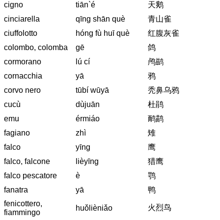
cigno
tiān`é
天鹅
cinciarella
qīng shān què
青山雀
ciuffolotto
hóng fù huī què
红腹灰雀
colombo, colomba
gē
鸽
cormorano
lú cí
鸬鹚
cornacchia
yā
鸦
corvo nero
tūbí wūyā
秃鼻乌鸦
cucù
dùjuān
杜鹃
emu
érmiáo
鸸鹋
fagiano
zhì
雉
falco
yīng
鹰
falco, falcone
lièyīng
猎鹰
falco pescatore
è
鹗
fanatra
yā
鸭
fenicottero,
火烈鸟
huǒlièniǎo
fiammingo