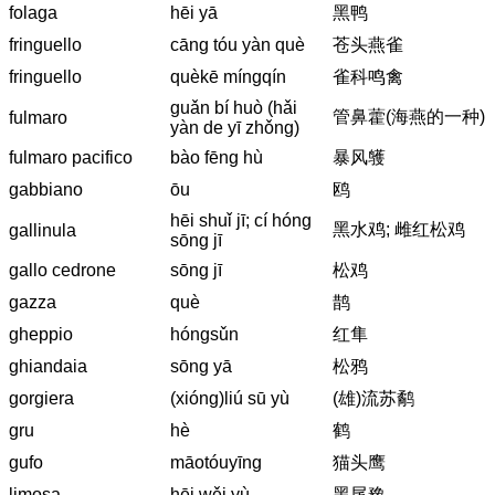
folaga
hēi yā
黑鸭
fringuello
cāng tóu yàn què
苍头燕雀
fringuello
quèkē míngqín
雀科鸣禽
guǎn bí huò (hǎi
管鼻藿(海燕的一种)
fulmaro
yàn de yī zhǒng)
fulmaro pacifico
bào fēng hù
暴风鹱
gabbiano
ōu
鸥
hēi shuǐ jī; cí hóng
黑水鸡; 雌红松鸡
gallinula
sōng jī
gallo cedrone
sōng jī
松鸡
gazza
què
鹊
gheppio
hóngsǔn
红隼
ghiandaia
sōng yā
松鸦
gorgiera
(xióng)liú sū yù
(雄)流苏鹬
gru
hè
鹤
gufo
māotóuyīng
猫头鹰
limosa
hēi wěi yù
黑尾豫