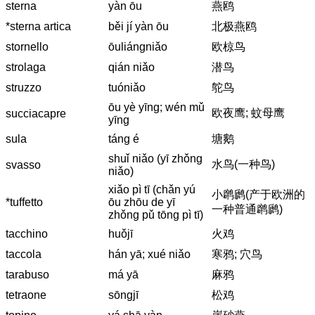
sterna
yàn ōu
燕鸥
*sterna artica
běi jí yàn ōu
北极燕鸥
stornello
ōuliángniǎo
欧椋鸟
strolaga
qián niǎo
潜鸟
struzzo
tuóniǎo
鸵鸟
ōu yè yīng; wén mǔ
欧夜鹰; 蚊母鹰
succiacapre
yīng
sula
táng é
塘鹅
shuǐ niǎo (yī zhǒng
水鸟(一种鸟)
svasso
niǎo)
xiǎo pì tī (chǎn yú
小䴙䴘(产于欧洲的
*tuffetto
ōu zhōu de yī
一种普通䴙䴘)
zhǒng pǔ tōng pì tī)
tacchino
huǒjī
火鸡
taccola
hán yā; xué niǎo
寒鸦; 穴鸟
tarabuso
má yā
麻鸦
tetraone
sōngjī
松鸡