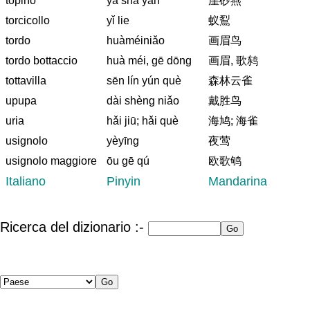
topino
yá shā yàn
崖砂燕
torcicollo
yǐ lie
蚁鴷
tordo
huàméiniǎo
画眉鸟
tordo bottaccio
huà méi, gē dōng
画眉, 歌鸫
tottavilla
sēn lín yún què
森林云雀
upupa
dài shèng niǎo
戴胜鸟
uria
hǎi jiū; hǎi què
海鸠; 海雀
usignolo
yèyīng
夜莺
usignolo maggiore
ōu gē qú
欧歌鸲
Italiano
Pinyin
Mandarina
Ricerca del dizionario :-