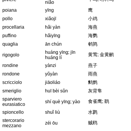
niǎo
poiana
yīng
鹰
pollo
xiǎojī
小鸡
procellaria
hǎi yàn
海燕
puffino
hǎiyīng
海鹦
quaglia
ān chún
鹌鹑
huáng yīng; jīn
黄莺; 金黄鹂
rigogolo
huáng lí
rondine
yànzi
燕子
rondone
yǔyàn
雨燕
scricciolo
jiāoliáo
鹪鹩
smeriglio
huī bèi sǔn
灰背隼
sparviero
食雀鹰; 鹞
shí què yīng; yào
eurasiatico
spioncello
shuǐ liù
水鹨
stercorario
贼鸥
zéi ōu
mezzano