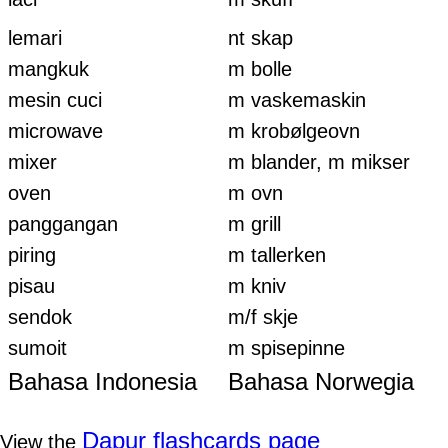
lemari
nt skap
mangkuk
m bolle
mesin cuci
m vaskemaskin
microwave
m krobølgeovn
mixer
m blander, m mikser
oven
m ovn
panggangan
m grill
piring
m tallerken
pisau
m kniv
sendok
m/f skje
sumoit
m spisepinne
Bahasa Indonesia
Bahasa Norwegia
Dapur flashcards page
View the