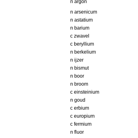
n argon
n arsenicum
n astatium
n barium
c zwavel
c beryllium
n berkelium
n ijzer
n bismut
n boor
n broom
c einsteinium
n goud
c erbium
c europium
c fermium
n fluor