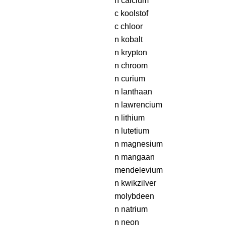
n calcium
c koolstof
c chloor
n kobalt
n krypton
n chroom
n curium
n lanthaan
n lawrencium
n lithium
n lutetium
n magnesium
n mangaan
mendelevium
n kwikzilver
molybdeen
n natrium
n neon