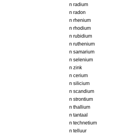
n radium
n radon
n rhenium
n rhodium
n rubidium
n ruthenium
n samarium
n selenium
n zink
n cerium
n silicium
n scandium
n strontium
n thallium
n tantaal
n technetium
n telluur