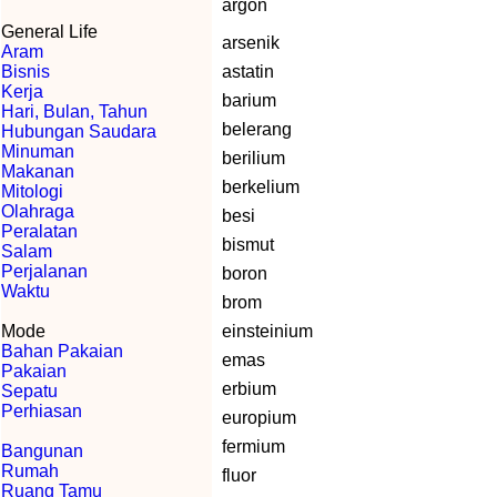
argon
General Life
arsenik
Aram
Bisnis
astatin
Kerja
barium
Hari, Bulan, Tahun
belerang
Hubungan Saudara
Minuman
berilium
Makanan
berkelium
Mitologi
Olahraga
besi
Peralatan
bismut
Salam
Perjalanan
boron
Waktu
brom
Mode
einsteinium
Bahan Pakaian
emas
Pakaian
erbium
Sepatu
Perhiasan
europium
fermium
Bangunan
Rumah
fluor
Ruang Tamu