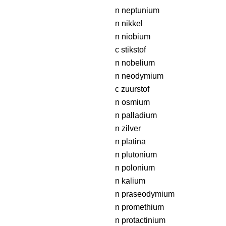
n neptunium
n nikkel
n niobium
c stikstof
n nobelium
n neodymium
c zuurstof
n osmium
n palladium
n zilver
n platina
n plutonium
n polonium
n kalium
n praseodymium
n promethium
n protactinium