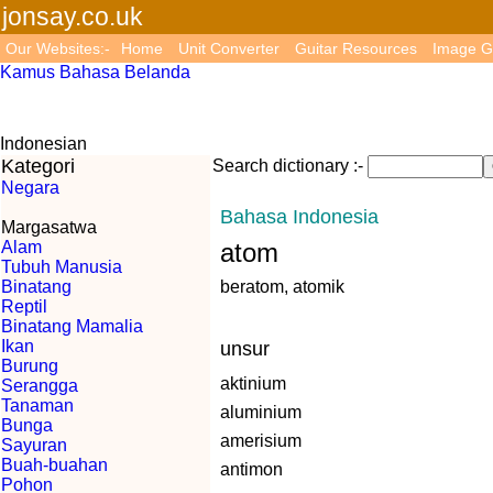
jonsay.co.uk
Our Websites:-
Home
Unit Converter
Guitar Resources
Image G
Kamus Bahasa Belanda
Indonesian
Kategori
Search dictionary :-
Negara
Bahasa Indonesia
Margasatwa
Alam
atom
Tubuh Manusia
Binatang
beratom, atomik
Reptil
Binatang Mamalia
Ikan
unsur
Burung
aktinium
Serangga
Tanaman
aluminium
Bunga
amerisium
Sayuran
Buah-buahan
antimon
Pohon