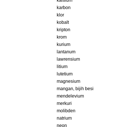
kalsium
karbon
klor
kobalt
kripton
krom
kurium
lantanum
lawrensium
litium
lutetium
magnesium
mangan, bijih besi
mendelevium
merkuri
molibden
natrium
neon