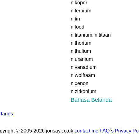
n koper
n terbium
n tin
n lood
n titanium, n titaan
n thorium
n thulium
n uranium
n vanadium
n wolfraam
n xenon
n zirkonium
Bahasa Belanda
rlands
pyright © 2005-2026 jonsay.co.uk
contact me
FAQ`s
Privacy Po