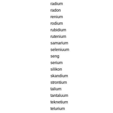
radium
radon
renium
rodium
rubidium
rutenium
samarium
seleniuum
seng
serium
silikon
skandium
strontium
talium
tantaluum
teknetium
telurium