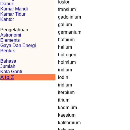
fosfor
Dapur
Kamar Mandi
fransium
Kamar Tidur
gadolinium
Kantor
galium
Pengetahuan
germanium
Astronomi
hafnium
Elements
Gaya Dan Energi
helium
Bentuk
hidrogen
Bahasa
holmium
Jumlah
indium
Kata Ganti
A to Z
iodin
iridium
iterbium
itrium
kadmium
kaesium
kalifornium