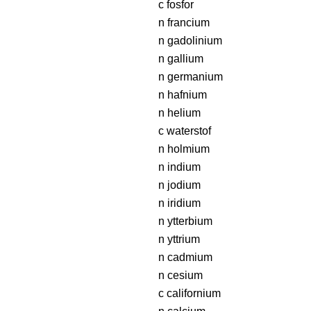
c fosfor
n francium
n gadolinium
n gallium
n germanium
n hafnium
n helium
c waterstof
n holmium
n indium
n jodium
n iridium
n ytterbium
n yttrium
n cadmium
n cesium
c californium