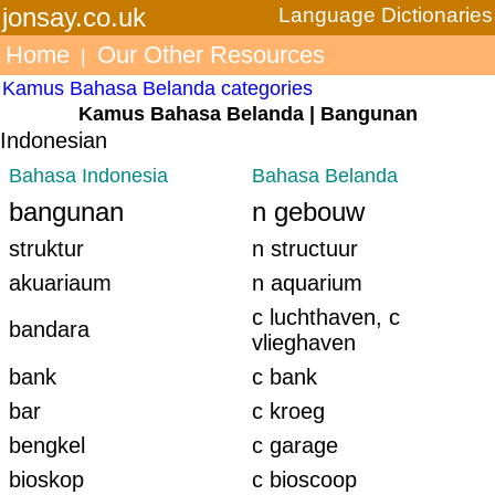
jonsay.co.uk
Language Dictionaries
Home
Our Other Resources
|
Kamus Bahasa Belanda categories
Kamus Bahasa Belanda | Bangunan
Indonesian
Bahasa Indonesia
Bahasa Belanda
bangunan
n gebouw
struktur
n structuur
akuariaum
n aquarium
c luchthaven, c
bandara
vlieghaven
bank
c bank
bar
c kroeg
bengkel
c garage
bioskop
c bioscoop