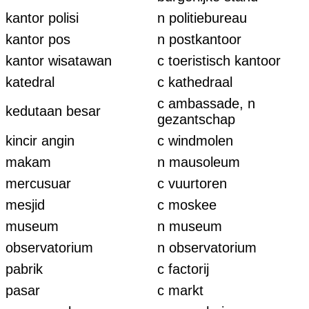
kantor polisi
n politiebureau
kantor pos
n postkantoor
kantor wisatawan
c toeristisch kantoor
katedral
c kathedraal
c ambassade, n
kedutaan besar
gezantschap
kincir angin
c windmolen
makam
n mausoleum
mercusuar
c vuurtoren
mesjid
c moskee
museum
n museum
observatorium
n observatorium
pabrik
c factorij
pasar
c markt