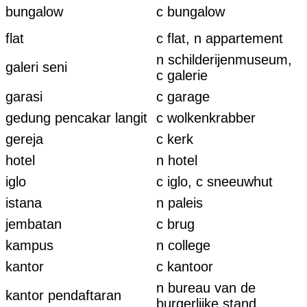
bungalow
c bungalow
flat
c flat, n appartement
n schilderijenmuseum,
galeri seni
c galerie
garasi
c garage
gedung pencakar langit
c wolkenkrabber
gereja
c kerk
hotel
n hotel
iglo
c iglo, c sneeuwhut
istana
n paleis
jembatan
c brug
kampus
n college
kantor
c kantoor
n bureau van de
kantor pendaftaran
burgerlijke stand