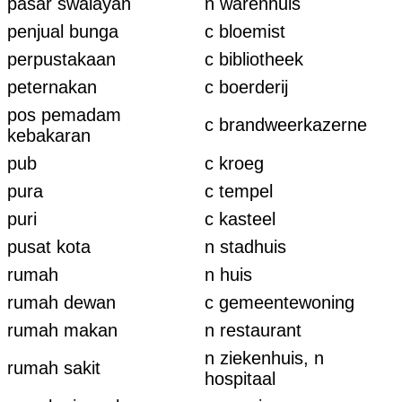
pasar swalayan
n warenhuis
penjual bunga
c bloemist
perpustakaan
c bibliotheek
peternakan
c boerderij
pos pemadam
c brandweerkazerne
kebakaran
pub
c kroeg
pura
c tempel
puri
c kasteel
pusat kota
n stadhuis
rumah
n huis
rumah dewan
c gemeentewoning
rumah makan
n restaurant
n ziekenhuis, n
rumah sakit
hospitaal