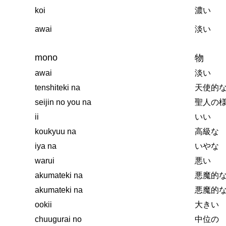
koi
濃い
awai
淡い
mono
物
awai
淡い
tenshiteki na
天使的
seijin no you na
聖人の
ii
いい
koukyuu na
高級な
iya na
いやな
warui
悪い
akumateki na
悪魔的
akumateki na
悪魔的
ookii
大きい
chuugurai no
中位の