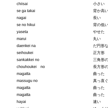
chiisai
小さい
se ga takai
背か高
nagai
長い
se no hikui
背の低
yaseta
やせた
marui
丸い
daenkei na
だ円形
seihoukei
正方形
sankakkei no
三角形
chouhoukei no
長方形
magatta
曲った
massugu no
真っ直
magatta
曲った
magatta
曲った
hayai
速い