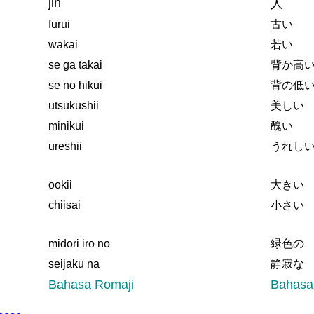
jin
人
furui
古い
wakai
若い
se ga takai
背か高
se no hikui
背の低
utsukushii
美しい
minikui
醜い
ureshii
うれし
ookii
大きい
chiisai
小さい
midori iro no
緑色の
seijaku na
静寂な
Bahasa Romaji
Bahasa