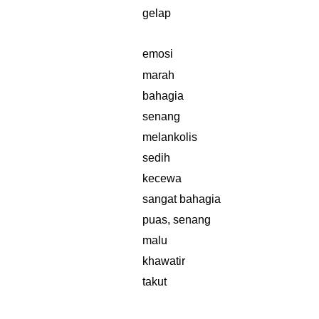
gelap
emosi
marah
bahagia
senang
melankolis
sedih
kecewa
sangat bahagia
puas, senang
malu
khawatir
takut