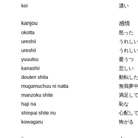
koi
濃い
kanjou
感情
okotta
怒った
ureshii
うれし
ureshii
うれし
yuuutsu
憂うつ
kanashii
悲しい
douten shita
動転し
mugamuchuu ni natta
無我夢
manzoku shite
満足し
haji na
恥な
shinpai shite iru
心配し
kowagaru
怖がる