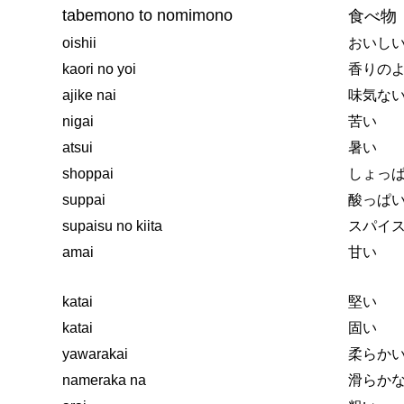
tabemono to nomimono
食べ物
oishii
おいし
kaori no yoi
香りの
ajike nai
味気な
nigai
苦い
atsui
暑い
shoppai
しょっ
suppai
酸っぱ
supaisu no kiita
スパイ
amai
甘い
katai
堅い
katai
固い
yawarakai
柔らか
nameraka na
滑らか