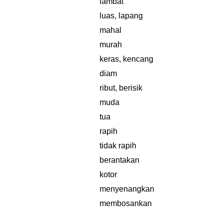
lambat
luas, lapang
mahal
murah
keras, kencang
diam
ribut, berisik
muda
tua
rapih
tidak rapih
berantakan
kotor
menyenangkan
membosankan