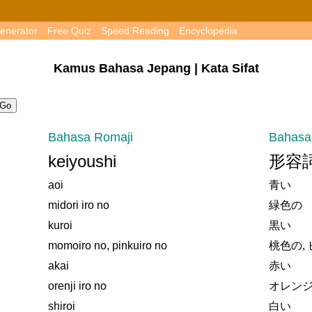
enerator
Free Quiz
Speed Reading
Encyclopedia
Kamus Bahasa Jepang | Kata Sifat
Bahasa Romaji
Bahasa
keiyoushi
形容
aoi
青い
midori iro no
緑色の
kuroi
黒い
momoiro no, pinkuiro no
桃色の,
akai
赤い
orenji iro no
オレン
shiroi
白い