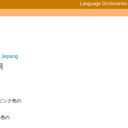
Language Dictionaries
 Jepang
詞
 ピンク色の
ジ色の