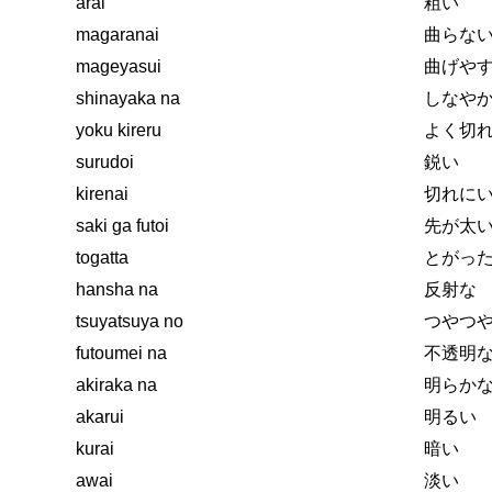
arai
粗い
magaranai
曲らな
mageyasui
曲げや
shinayaka na
しなや
yoku kireru
よく切
surudoi
鋭い
kirenai
切れに
saki ga futoi
先が太
togatta
とがっ
hansha na
反射な
tsuyatsuya no
つやつ
futoumei na
不透明
akiraka na
明らか
akarui
明るい
kurai
暗い
awai
淡い