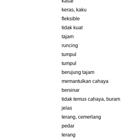
kasar
keras, kaku
fleksible
tidak kuat
tajam
runcing
tumpul
tumpul
berujung tajam
memantulkan cahaya
bersinar
tidak temus cahaya, buram
jelas
terang, cemerlang
pedar
terang