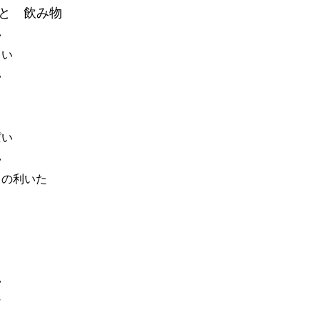
 と 飲み物
い
よい
い
ぱい
い
スの利いた
い
な