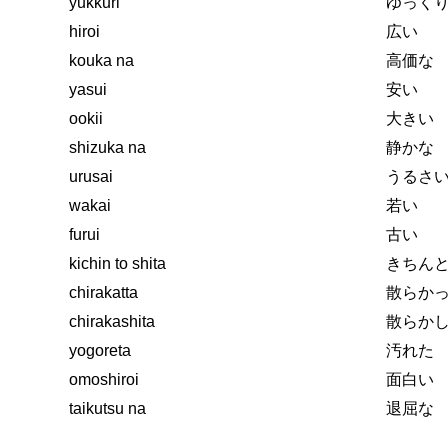
yukkuri
ゆっく
hiroi
広い
kouka na
高価な
yasui
安い
ookii
大きい
shizuka na
静かな
urusai
うるさ
wakai
若い
furui
古い
kichin to shita
きちん
chirakatta
散らか
chirakashita
散らか
yogoreta
汚れた
omoshiroi
面白い
taikutsu na
退屈な