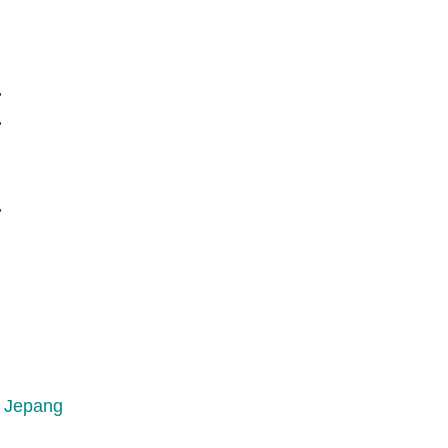
い
い
い
 Jepang