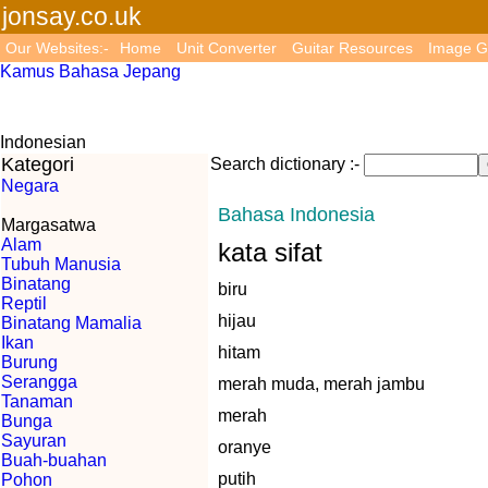
jonsay.co.uk
Our Websites:-
Home
Unit Converter
Guitar Resources
Image G
Kamus Bahasa Jepang
Indonesian
Kategori
Search dictionary :-
Negara
Bahasa Indonesia
Margasatwa
Alam
kata sifat
Tubuh Manusia
Binatang
biru
Reptil
hijau
Binatang Mamalia
Ikan
hitam
Burung
Serangga
merah muda, merah jambu
Tanaman
merah
Bunga
Sayuran
oranye
Buah-buahan
putih
Pohon