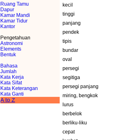
Ruang Tamu
kecil
Dapur
tinggi
Kamar Mandi
Kamar Tidur
panjang
Kantor
pendek
Pengetahuan
tipis
Astronomi
Elements
bundar
Bentuk
oval
Bahasa
persegi
Jumlah
Kata Kerja
segitiga
Kata Sifat
persegi panjang
Kata Keterangan
Kata Ganti
miring, bengkok
A to Z
lurus
berbelok
berliku-liku
cepat