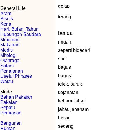
gelap
General Life
Aram
terang
Bisnis
Kerja
Hari, Bulan, Tahun
benda
Hubungan Saudara
Minuman
ringan
Makanan
Medis
seperti bidadari
Mitologi
suci
Olahraga
Salam
bagus
Perjalanan
bagus
Useful Phrases
Waktu
jelek, buruk
Mode
kejahatan
Bahan Pakaian
keham, jahat
Pakaian
Sepatu
jahat, jahanam
Perhiasan
besar
Bangunan
sedang
Rumah