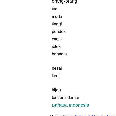
orang-orang
tua
muda
tinggi
pendek
cantik
jelek
bahagia
besar
kecil
hijau
tentram, damai
Bahasa Indonesia