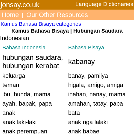
jonsay.co.uk
Language Dictionaries
Home
Our Other Resources
|
Kamus Bahasa Bisaya categories
Kamus Bahasa Bisaya | Hubungan Saudara
Indonesian
Bahasa Indonesia
Bahasa Bisaya
hubungan saudara,
kabanay
hubungan kerabat
keluarga
banay, pamilya
teman
higala, amigo, amiga
ibu, bunda, mama
inahan, nanay, mama
ayah, bapak, papa
amahan, tatay, papa
anak
bata
anak laki-laki
anak nga lalaki
anak perempuan
anak babae