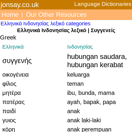
jonsay.co.uk
Language Dictionaries
Home
Our Other Resources
|
Ελληνικά Ινδονησίας λεξικό categories
Ελληνικά Ινδονησίας λεξικό | Συγγενείς
Greek
Ελληνικά
Ινδονησίας
hubungan saudara,
συγγενής
hubungan kerabat
οικογένεια
keluarga
φίλος
teman
μητέρα
ibu, bunda, mama
πατέρας
ayah, bapak, papa
παιδί
anak
γυιος
anak laki-laki
κόρη
anak perempuan