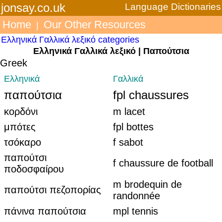
jonsay.co.uk
Language Dictionaries
Home
Our Other Resources
|
Ελληνικά Γαλλικά λεξικό categories
Ελληνικά Γαλλικά λεξικό | Παπούτσια
Greek
Ελληνικά
Γαλλικά
παπούτσια
fpl chaussures
κορδόνι
m lacet
μπότες
fpl bottes
τσόκαρο
f sabot
παπούτσι
f chaussure de football
ποδοσφαίρου
m brodequin de
παπούτσι πεζοπορίας
randonnée
πάνινα παπούτσια
mpl tennis